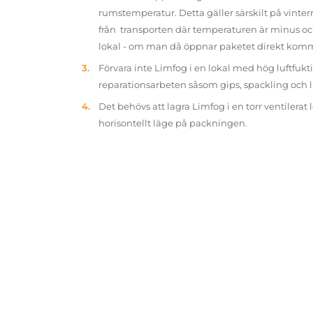
rumstemperatur. Detta gäller särskilt på vinter
från transporten där temperaturen är minus oc
lokal - om man då öppnar paketet direkt kom
Förvara inte Limfog i en lokal med hög luftfukt
reparationsarbeten såsom gips, spackling och 
Det behövs att lagra Limfog i en torr ventilerat 
horisontellt läge på packningen.