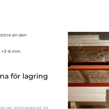
större än den
ll +3–6 mm
a för lagring
Den ska ”acklimatisera sig” vid