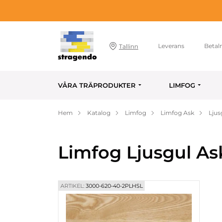
Leverans
Betal
Tallinn
VÅRA TRÄPRODUKTER
LIMFOG
Hem
Katalog
Limfog
Limfog Ask
Ljus
Limfog Ljusgul As
ARTIKEL:
3000-620-40-2PLHSL