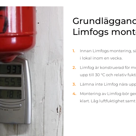
Grundläggande
Limfogs mont
Innan Limfogs montering, sä
i lokal inom en vecka.
Limfog är konstruerad för mo
upp till 30 °C och relativ fuk
Lämna inte Limfog nära up
Montering av Limfog bör gen
klart. Låg luftfuktighet sam