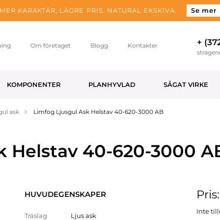
MER KARAKTÄR, LÄGRE PRIS. NATURAL EKSKIVA.
Se mer
+ (37
ning
Om företaget
Blogg
Kontakter
strage
KOMPONENTER
PLANHYVLAD
SÅGAT VIRKE
gul ask
Limfog Ljusgul Ask Helstav 40-620-3000 AB
k Helstav 40-620-3000 A
Pris
HUVUDEGENSKAPER
Inte ti
Träslag
Ljus ask