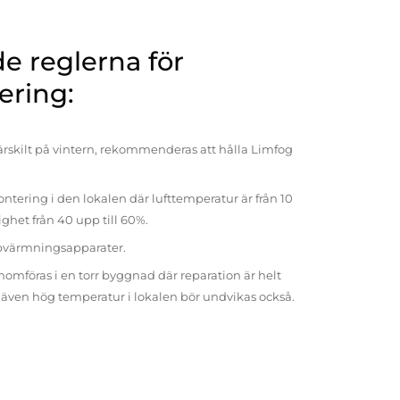
 reglerna för
ering:
rskilt på vintern, rekommenderas att hålla Limfog
ntering i den lokalen där lufttemperatur är från 10
tighet från 40 upp till 60%.
pvärmningsapparater.
omföras i en torr byggnad där reparation är helt
t även hög temperatur i lokalen bör undvikas också.