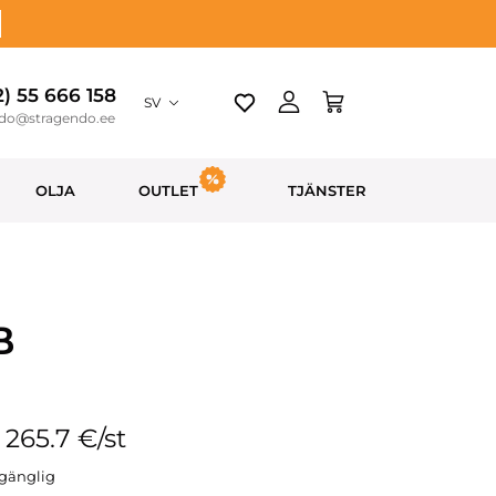
2) 55 666 158
SV
ndo@stragendo.ee
OLJA
OUTLET
TJÄNSTER
B
: 265.7 €/st
llgänglig