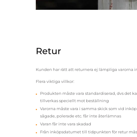
Retur
Kunden har rätt att returnera ej lämpliga varorna 
Flera viktiga villkor:
Produkten måste vara standardiserad, dvs det ka
tillverkas speciellt mot beställning
Varorna måste vara i samma skick som vid inköp v
sågade, polerade etc. får inte återlämnas
Varan får inte vara skadad
Från inköpsdatumet till tidpunkten för retur mås