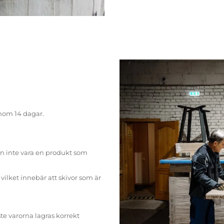
inom 14 dagar.
n inte vara en produkt som
ilket innebär att skivor som är
te varorna lagras korrekt