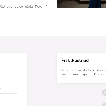
endo@stragendo.ee märkt "Return".
Fraktkostnad
Om du vill beställa flera olika ar
genom kundvagnen - där ser du