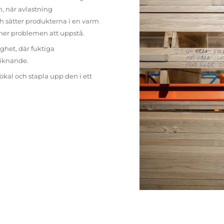
n, när avlastning
h sätter produkterna i en varm
mer problemen att uppstå.
ighet, där fuktiga
liknande.
lokal och stapla upp den i ett