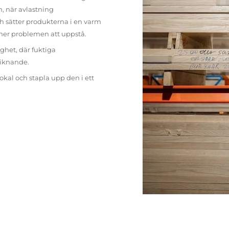
n, när avlastning
h sätter produkterna i en varm
mer problemen att uppstå.
ighet, där fuktiga
liknande.
lokal och stapla upp den i ett