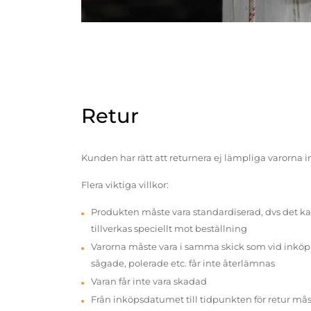
Retur
Kunden har rätt att returnera ej lämpliga varorna 
Flera viktiga villkor:
Produkten måste vara standardiserad, dvs det ka
tillverkas speciellt mot beställning
Varorna måste vara i samma skick som vid inköp v
sågade, polerade etc. får inte återlämnas
Varan får inte vara skadad
Från inköpsdatumet till tidpunkten för retur mås