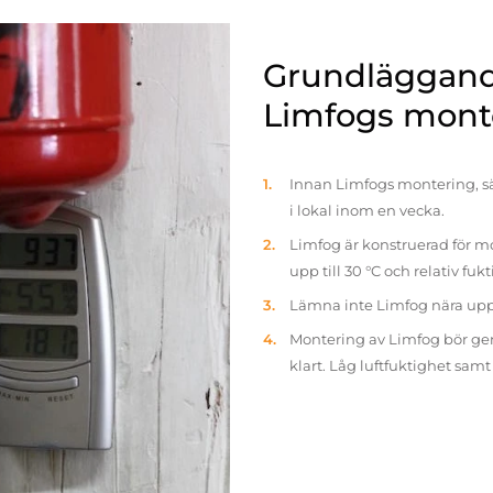
Grundläggande
Limfogs mont
Innan Limfogs montering, sä
i lokal inom en vecka.
Limfog är konstruerad för mo
upp till 30 °C och relativ fuk
Lämna inte Limfog nära up
Montering av Limfog bör gen
klart. Låg luftfuktighet sam