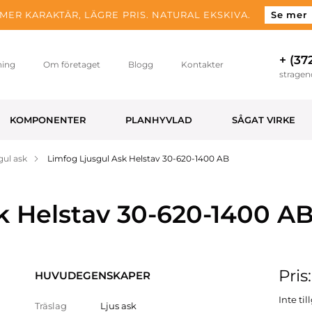
MER KARAKTÄR, LÄGRE PRIS. NATURAL EKSKIVA.
Se mer
+ (37
ning
Om företaget
Blogg
Kontakter
strage
KOMPONENTER
PLANHYVLAD
SÅGAT VIRKE
gul ask
Limfog Ljusgul Ask Helstav 30-620-1400 AB
k Helstav 30-620-1400 A
Pris
HUVUDEGENSKAPER
Inte ti
Träslag
Ljus ask