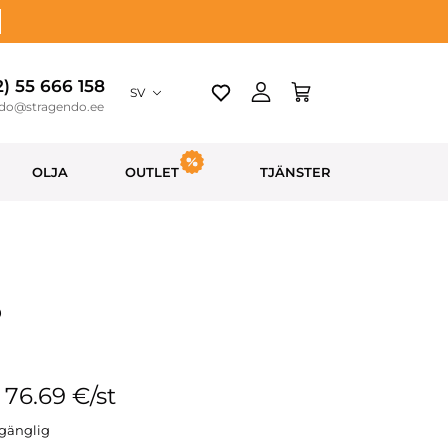
2) 55 666 158
SV
ndo@stragendo.ee
OLJA
OUTLET
TJÄNSTER
B
: 76.69 €/st
llgänglig