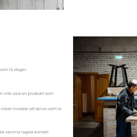
inom 14 dagar.
n inte vara en produkt som
ilket innebär att skivor som är
te varorna lagras korrekt