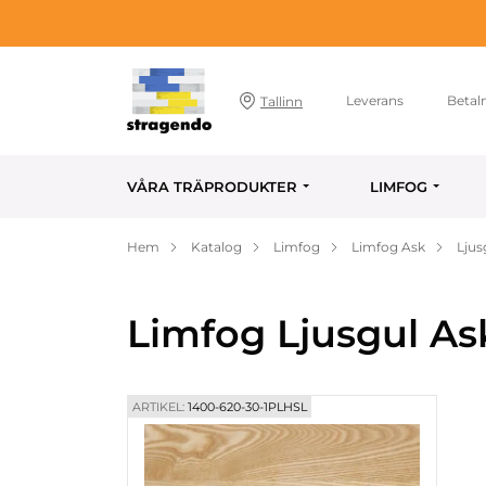
Leverans
Betal
Tallinn
VÅRA TRÄPRODUKTER
LIMFOG
Hem
Katalog
Limfog
Limfog Ask
Ljus
Limfog Ljusgul As
ARTIKEL:
1400-620-30-1PLHSL