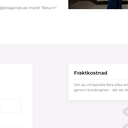
endo@stragendo.ee märkt "Return".
Fraktkostnad
Om du vill beställa flera olika ar
genom kundvagnen - där ser du