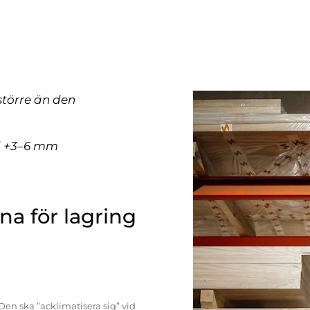
större än den
ll +3–6 mm
a för lagring
Den ska ”acklimatisera sig” vid