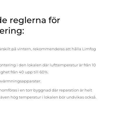
 reglerna för
ering:
rskilt på vintern, rekommenderas att hålla Limfog
ntering i den lokalen där lufttemperatur är från 10
tighet från 40 upp till 60%.
pvärmningsapparater.
omföras i en torr byggnad där reparation är helt
t även hög temperatur i lokalen bör undvikas också.