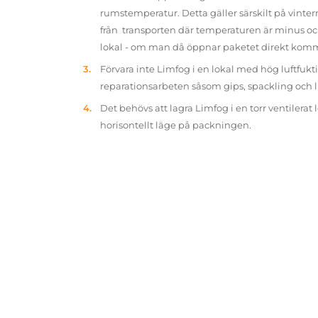
rumstemperatur. Detta gäller särskilt på vinter
från transporten där temperaturen är minus oc
lokal - om man då öppnar paketet direkt kom
Förvara inte Limfog i en lokal med hög luftfukt
reparationsarbeten såsom gips, spackling och 
Det behövs att lagra Limfog i en torr ventilerat 
horisontellt läge på packningen.