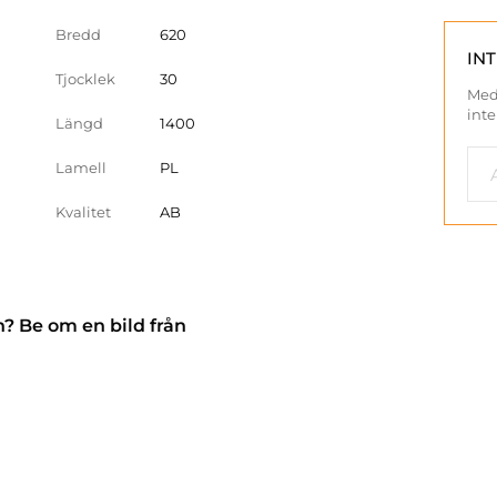
Bredd
620
IN
Tjocklek
30
Med
inte
Längd
1400
Lamell
PL
Kvalitet
AB
n? Be om en bild från