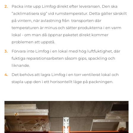
Packa inte upp Limfog direkt efter leveransen. Den ska
”acklimatisera sig” vid rumstemperatur. Detta gäller särskilt
på vintern, när avlastning från transporten där
temperaturen är minus och sätter produkterna i en varm
lokal - om man då öppnar paketet direkt kommer
problemen att uppstå.
Förvara inte Limfog i en lokal med hög luftfuktighet, där
fuktiga reparationsarbeten såsom gips, spackling och
liknande.
Det behövs att lagra Limfog i en torr ventilerat lokal och
stapla upp den i ett horisontellt läge på packningen.