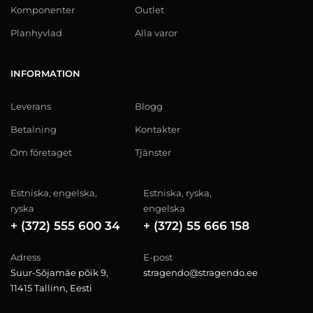
Komponenter
Outlet
Planhyvlad
Alla varor
INFORMATION
Leverans
Blogg
Betalning
Kontakter
Om företaget
Tjänster
Estniska, engelska,
Estniska, ryska,
ryska
engelska
+ (372) 555 600 34
+ (372) 55 666 158
Adress
E-post
Suur-Sõjamäe põik 9,
stragendo@stragendo.ee
11415 Tallinn, Eesti