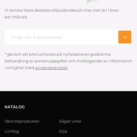
Vi skickar bara debästa erbjudandeoch Inte mer än 1 brev
per månad
* genom att prenumerera på nyhetsbrevet godkänna
behandling av personuppgifter och mottagande av information
i enlighet med
användaravtalet
KATALOG
Våra träprodukter
Sågat virke
Limfog
Olja