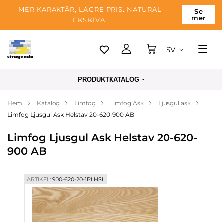
MER KARAKTÄR, LÄGRE PRIS. NATURAL
Se
mer
EKSKIVA.
SV
Tallinn
PRODUKTKATALOG
Leverans
Hem
Katalog
Limfog
Limfog Ask
Ljusgul ask
Betalning
Limfog Ljusgul Ask Helstav 20-620-900 AB
Om företaget
Limfog Ljusgul Ask Helstav 20-620-
Blogg
900 AB
Kontakter
ARTIKEL:
900-620-20-1PLHSL