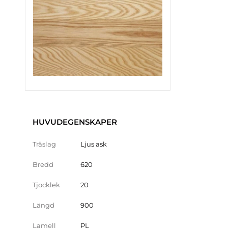
HUVUDEGENSKAPER
Träslag
Ljus ask
Bredd
620
Tjocklek
20
Längd
900
Lamell
PL