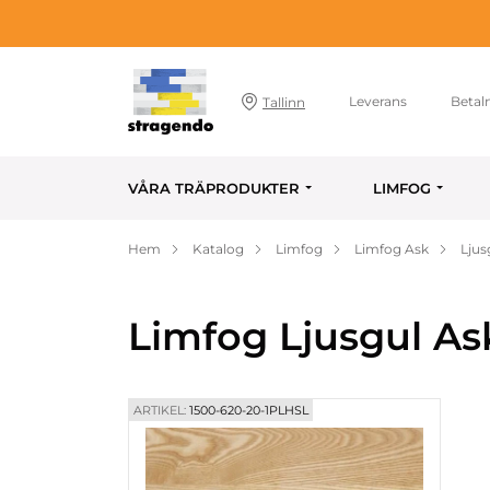
Leverans
Betal
Tallinn
VÅRA TRÄPRODUKTER
LIMFOG
Hem
Katalog
Limfog
Limfog Ask
Ljus
Limfog Ljusgul As
ARTIKEL:
1500-620-20-1PLHSL