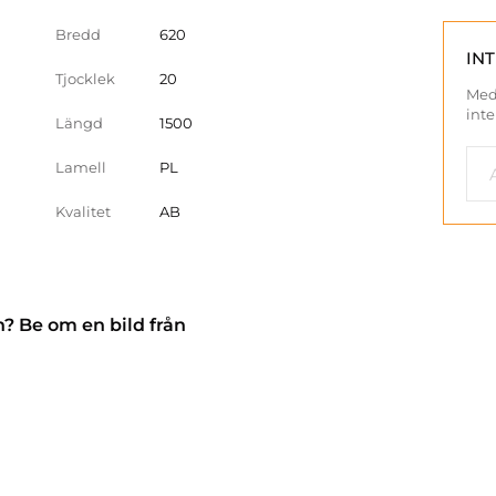
Bredd
620
IN
Tjocklek
20
Med
inte
Längd
1500
Lamell
PL
Kvalitet
AB
n? Be om en bild från