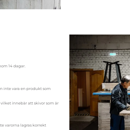
inom 14 dagar.
n inte vara en produkt som
ilket innebär att skivor som är
te varorna lagras korrekt