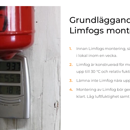
Grundläggande
Limfogs mont
Innan Limfogs montering, sä
i lokal inom en vecka.
Limfog är konstruerad för mo
upp till 30 °C och relativ fuk
Lämna inte Limfog nära up
Montering av Limfog bör gen
klart. Låg luftfuktighet sam