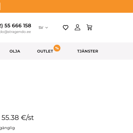
2) 55 666 158
SV
ndo@stragendo.ee
OLJA
OUTLET
TJÄNSTER
: 55.38 €/st
llgänglig