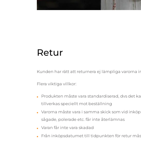
Retur
Kunden har rätt att returnera ej lämpliga varorna 
Flera viktiga villkor:
Produkten måste vara standardiserad, dvs det ka
tillverkas speciellt mot beställning
Varorna måste vara i samma skick som vid inköp v
sågade, polerade etc. får inte återlämnas
Varan får inte vara skadad
Från inköpsdatumet till tidpunkten för retur mås