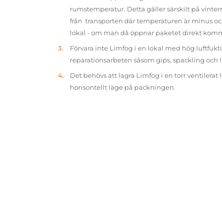
rumstemperatur. Detta gäller särskilt på vinter
från transporten där temperaturen är minus oc
lokal - om man då öppnar paketet direkt kom
Förvara inte Limfog i en lokal med hög luftfukt
reparationsarbeten såsom gips, spackling och 
Det behövs att lagra Limfog i en torr ventilerat 
horisontellt läge på packningen.