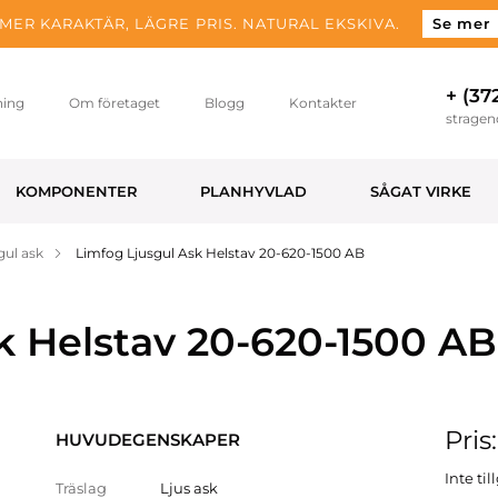
MER KARAKTÄR, LÄGRE PRIS. NATURAL EKSKIVA.
Se mer
+ (37
ning
Om företaget
Blogg
Kontakter
strage
KOMPONENTER
PLANHYVLAD
SÅGAT VIRKE
gul ask
Limfog Ljusgul Ask Helstav 20-620-1500 AB
k Helstav 20-620-1500 AB
Pris
HUVUDEGENSKAPER
Inte ti
Träslag
Ljus ask