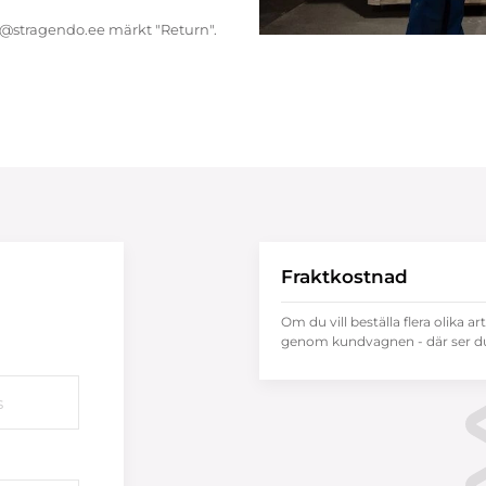
endo@stragendo.ee märkt "Return".
Fraktkostnad
Om du vill beställa flera olika ar
genom kundvagnen - där ser du