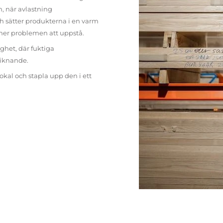
n, när avlastning
h sätter produkterna i en varm
mer problemen att uppstå.
ighet, där fuktiga
liknande.
lokal och stapla upp den i ett