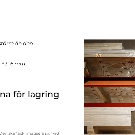
större än den
ll +3–6 mm
a för lagring
Den ska ”acklimatisera sig” vid