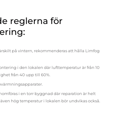
 reglerna för
ering:
rskilt på vintern, rekommenderas att hålla Limfog
ntering i den lokalen där lufttemperatur är från 10
tighet från 40 upp till 60%.
pvärmningsapparater.
omföras i en torr byggnad där reparation är helt
t även hög temperatur i lokalen bör undvikas också.