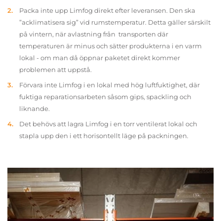
Packa inte upp Limfog direkt efter leveransen. Den ska
”acklimatisera sig” vid rumstemperatur. Detta gäller särskilt
på vintern, när avlastning från transporten där
temperaturen är minus och sätter produkterna i en varm
lokal - om man då öppnar paketet direkt kommer
problemen att uppstå.
Förvara inte Limfog i en lokal med hög luftfuktighet, där
fuktiga reparationsarbeten såsom gips, spackling och
liknande.
Det behövs att lagra Limfog i en torr ventilerat lokal och
stapla upp den i ett horisontellt läge på packningen.