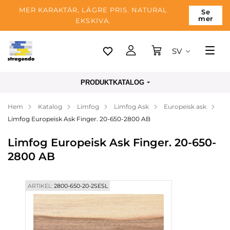
MER KARAKTÄR, LÄGRE PRIS. NATURAL
Se
mer
EKSKIVA.
SV
Tallinn
PRODUKTKATALOG
Leverans
Hem
Katalog
Limfog
Limfog Ask
Europeisk ask
Betalning
Limfog Europeisk Ask Finger. 20-650-2800 AB
Om företaget
Limfog Europeisk Ask Finger. 20-650-
Blogg
2800 AB
Kontakter
ARTIKEL:
2800-650-20-2SESL