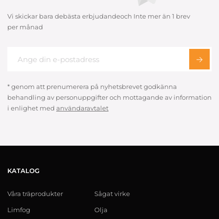
Vi skickar bara debästa erbjudandeoch Inte mer än 1 brev
per månad
* genom att prenumerera på nyhetsbrevet godkänna
behandling av personuppgifter och mottagande av information
i enlighet med
användaravtalet
KATALOG
Våra träprodukter
Sågat virke
Limfog
Olja