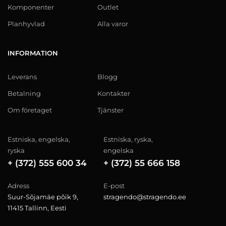
Komponenter
Outlet
Planhyvlad
Alla varor
INFORMATION
Leverans
Blogg
Betalning
Kontakter
Om företaget
Tjänster
Estniska, engelska,
Estniska, ryska,
ryska
engelska
+ (372) 555 600 34
+ (372) 55 666 158
Adress
E-post
Suur-Sõjamäe põik 9,
stragendo@stragendo.ee
11415 Tallinn, Eesti