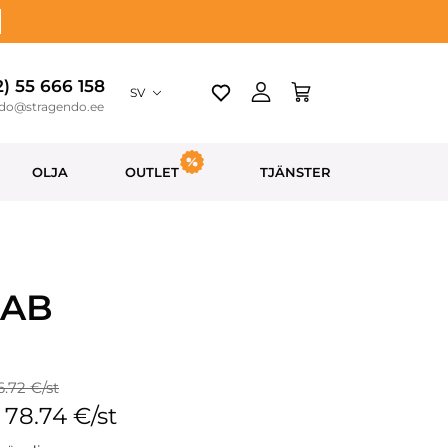
2) 55 666 158
SV
ndo@stragendo.ee
OLJA
OUTLET
TJÄNSTER
 AB
6.72 €/st
: 78.74 €/st