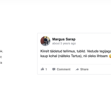
ok.
mt
ra