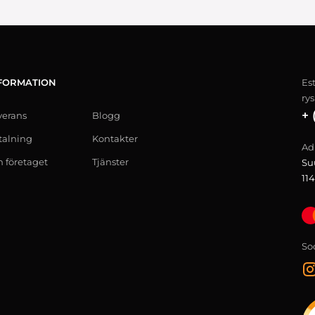
FORMATION
Es
ry
+ 
verans
Blogg
talning
Kontakter
Ad
 företaget
Tjänster
Su
114
So