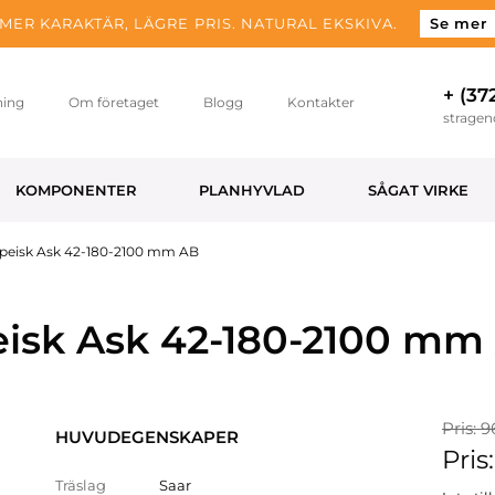
MER KARAKTÄR, LÄGRE PRIS. NATURAL EKSKIVA.
Se mer
+ (37
ning
Om företaget
Blogg
Kontakter
strage
KOMPONENTER
PLANHYVLAD
SÅGAT VIRKE
peisk Ask 42-180-2100 mm AB
eisk Ask 42-180-2100 mm
Pris: 9
HUVUDEGENSKAPER
Pris
Träslag
Saar