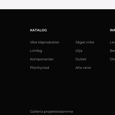
KATALOG
IN
Våra träprodukter
Sågat virke
Le
Limfog
Olja
Be
Komponenter
Outlet
Om
Planhyvlad
Alla varor
Galleria projekteistamme