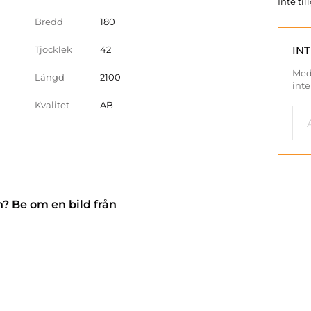
Inte ti
Bredd
180
Tjocklek
42
IN
Med
Längd
2100
inte
Kvalitet
AB
n? Be om en bild från