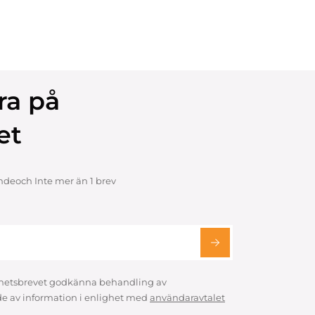
ra på
et
ndeoch Inte mer än 1 brev
hetsbrevet godkänna behandling av
e av information i enlighet med
användaravtalet