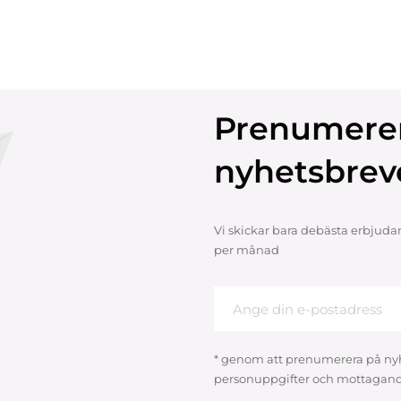
Prenumere
nyhetsbrev
Vi skickar bara debästa erbjuda
per månad
* genom att prenumerera på ny
personuppgifter och mottagand