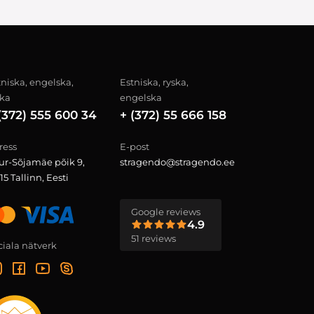
tniska, engelska,
Estniska, ryska,
ska
engelska
(372) 555 600 34
+ (372) 55 666 158
ress
E-post
ur-Sõjamäe põik 9,
stragendo@stragendo.ee
15 Tallinn, Eesti
Google reviews
4.9
51 reviews
ciala nätverk