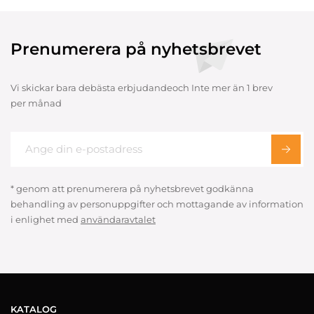
Prenumerera på nyhetsbrevet
Vi skickar bara debästa erbjudandeoch Inte mer än 1 brev
per månad
* genom att prenumerera på nyhetsbrevet godkänna
behandling av personuppgifter och mottagande av information
i enlighet med
användaravtalet
KATALOG