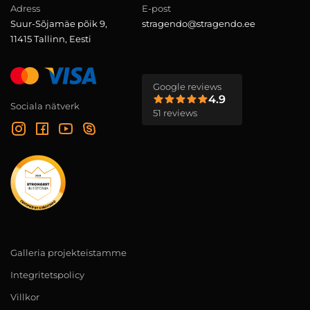
Adress
E-post
Suur-Sõjamäe põik 9,
stragendo@stragendo.ee
11415 Tallinn, Eesti
Google reviews
4.9
Sociala nätverk
51 reviews
Galleria projekteistamme
Integritetspolicy
Villkor