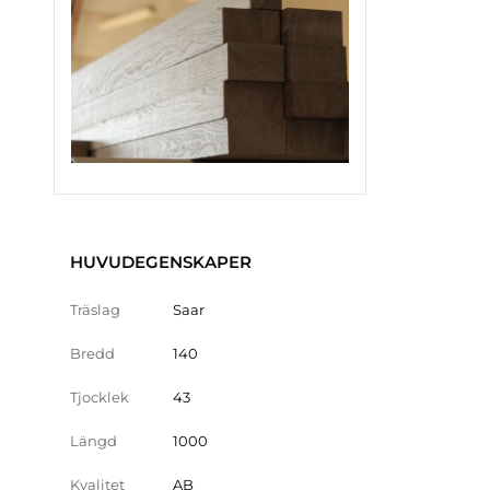
HUVUDEGENSKAPER
Träslag
Saar
Bredd
140
Tjocklek
43
Längd
1000
Kvalitet
AB