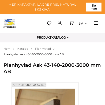
MER KARAKTÄR, LÄGRE PRIS. NATURAL
Se
mer
EKSKIVA.
SV
Tallinn
PRODUKTKATALOG
Leverans
Hem
Katalog
Planhyvlad
Betalning
Planhyvlad Ask 43-140-2000-3000 mm AB
Om företaget
Planhyvlad Ask 43-140-2000-3000 mm
Blogg
AB
Kontakter
ARTIKEL:
1000-140-43-2SP