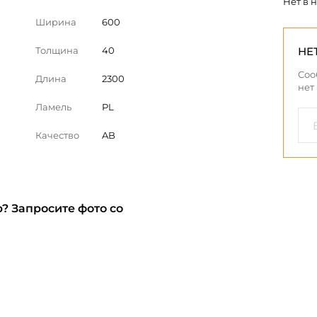
Нет в 
Ширина
600
Толщина
40
НЕ
Соо
Длина
2300
нет
Ламель
PL
Качество
AB
? Запросите фото со