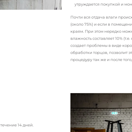
утруждается покупкой и мо
Почти вся отдача влаги прои
(около 75%) и если в помещени
краям. При этом нередко можн
влажность составляет 10% (т.е.
создает проблемы в виде кор
обработки торцов, позволит э
процедуру так же и после тог
течение 14 дней.