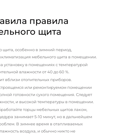
авила правила
ельного щита
 щита, особенно в зимний период,
кклиматизация мебельного щита в помещении.
а установку в помещениях с температурой
сительной влажности от 40 до 60 %.
ит вблизи отопительных приборов.
 строящемся или ремонтируемом помещении
олной готовности сухого помещения. Следует
жности, и высокой температуры в помещении.
бработайте торцы мебельных щитов лаком,
цедура занимает 5-10 минут, но в дальнейшем
проблем. В зимнее время в отапливаемых
ажность воздуха, и обычно никто не