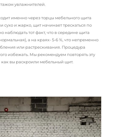
нтажом увлажнителей.
сходит именно через торцы мебельного щита
и сухо и жарко, щит начинает трескаться по
о наблюдать тот факт, что в середине щита
 нормальная), а на краях- 5-6 %, что непременно
обления или растрескивания. Процедура
того избежать. Мы рекомендуем повторять эту
о, как вы раскроили мебельный щит.