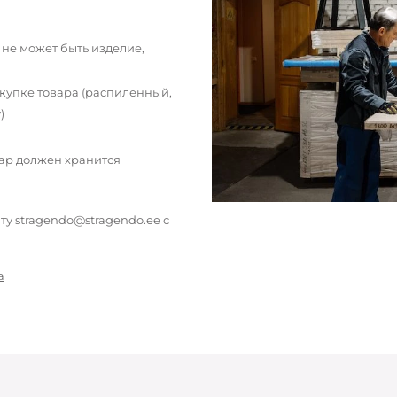
 не может быть изделие,
окупке товара (распиленный,
)
вар должен хранится
у stragendo@stragendo.ee с
а