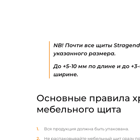
NB! Почти все щиты Stragen
указанного размера.
До +5-10 мм по длине и до +3
ширине.
Основные правила х
мебельного щита
Вся продукция должна быть упакована.
Не распаковывайте мебельный щит сразу по