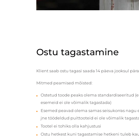
Ostu tagastamine
Klient saab ostu tagasi saada 14 päeva jooksul pära
Mitmed peamised mõisted:
Ostetud toode peaks olema standardiseeritud (e
esemeid ei ole võimalik tagastada)
Esemed peavad olema samas seisukorras nagu en
jne töödeldud puittooteid ei ole võimalik tagast
Tootel ei tohiks olla kahjustusi
Ostu hetkest kuni tagastamise hetkeni tuleb ka