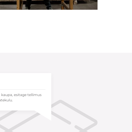
t kaupa, esitage tellimus
atekulu.