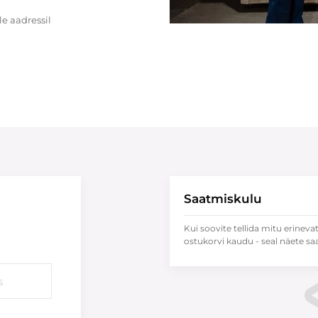
e aadressil
Saatmiskulu
Kui soovite tellida mitu erineva
ostukorvi kaudu - seal näete sa