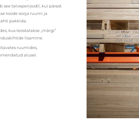
 see talveperioodil, kui pärast
se toode sooja ruumi ja
lahti pakkida.
des, kus teostatakse „märgi”
nduskihtide lisamine.
ritavates ruumides,
ehmendatud alusel.