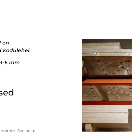
d on
 kodulehel.
+3-6 mm
ised
tarnimist. See peab