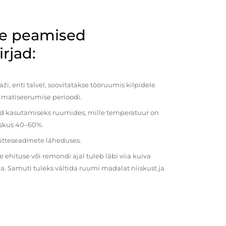
de peamised
rjad:
i, eriti talvel, soovitatakse tööruumis kilpidele
imatiseerumise perioodi.
ud kasutamiseks ruumides, mille temperatuur on
iiskus 40–60%.
kütteseadmete läheduses.
ehituse või remondi ajal tuleb läbi viia kuiva
a. Samuti tuleks vältida ruumi madalat niiskust ja