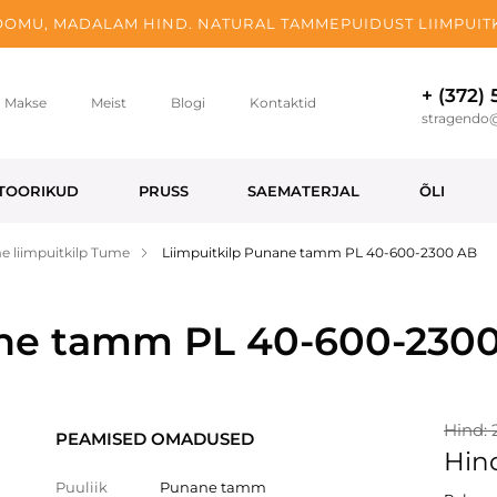
OMU, MADALAM HIND. NATURAL TAMMEPUIDUST LIIMPUITK
+ (372)
Makse
Meist
Blogi
Kontaktid
stragendo
TOORIKUD
PRUSS
SAEMATERJAL
ÕLI
 liimpuitkilp Tume
Liimpuitkilp Punane tamm PL 40-600-2300 AB
ane tamm PL 40-600-230
Hind: 
PEAMISED OMADUSED
Hind
Puuliik
Punane tamm