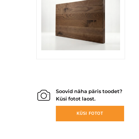
Soovid näha päris toodet?
Küsi fotot laost.
KÜSI FOTOT