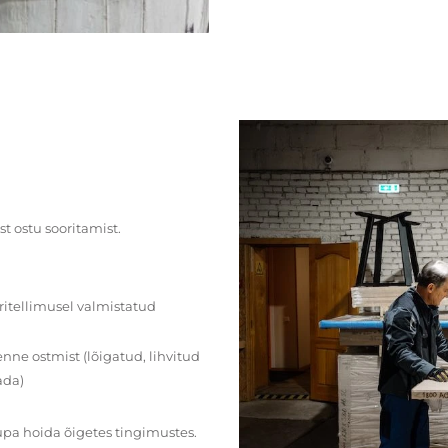
st ostu sooritamist.
ritellimusel valmistatud
ne ostmist (lõigatud, lihvitud
ada)
upa hoida õigetes tingimustes.