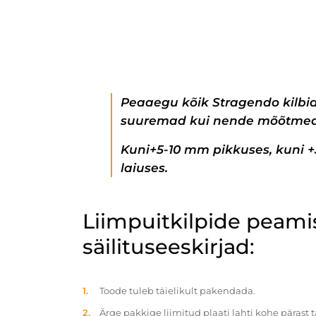
Peaaegu kõik Stragendo kilbi
suuremad kui nende mõõtmed
Kuni+5-10 mm pikkuses, kuni 
laiuses.
Liimpuitkilpide peam
säilituseeskirjad:
Toode tuleb täielikult pakendada.
Ärge pakkige liimitud plaati lahti kohe pärast 