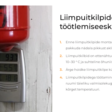
Liimpuitkilpi
töötlemiseeski
Enne liimpuitkilpide montaaž
pakkuda nädala pikkust akl
Liimpuitkilbid on ettenäht
10–30 ° C ja suhteline õhun
Ärge hoidke liimpuitkilpe 
Liimpuitkilpidega töötamine 
ruumi täieliku valmisolekug
kõrget temperatuuri.