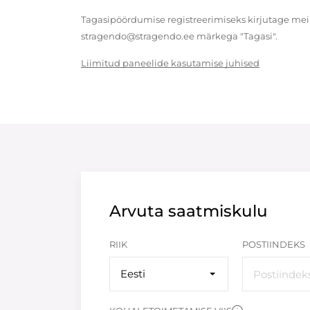
Tagasipöördumise registreerimiseks kirjutage meil
stragendo@stragendo.ee märkega "Tagasi".
Liimitud paneelide kasutamise juhised
Arvuta saatmiskulu
RIIK
POSTIINDEKS
Eesti