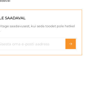
aadaval
LE SAADAVAL
itage saadavusest, kui seda toodet pole hetkel
.