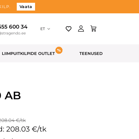
ILP.
Vaata
 555 600 34
ET
@stragendo.ee
LIIMPUITKILPIDE OUTLET
TEENUSED
0 AB
208.04 €/tk
: 208.03 €/tk