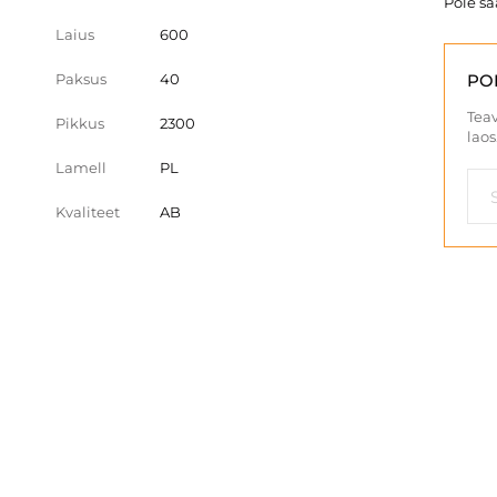
Pole s
Laius
600
Paksus
40
PO
Teav
Pikkus
2300
laos
Lamell
PL
Kvaliteet
AB