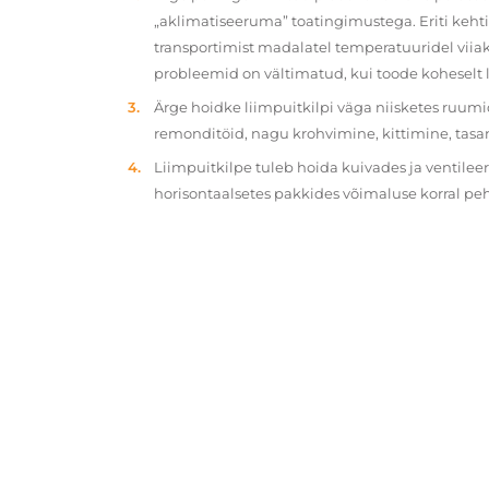
„aklimatiseeruma” toatingimustega. Eriti kehtib
transportimist madalatel temperatuuridel viiak
probleemid on vältimatud, kui toode koheselt 
Ärge hoidke liimpuitkilpi väga niisketes ruumi
remonditöid, nagu krohvimine, kittimine, tasa
Liimpuitkilpe tuleb hoida kuivades ja ventilee
horisontaalsetes pakkides võimaluse korral p