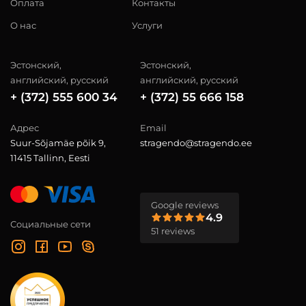
Оплата
Контакты
О нас
Услуги
Эстонский,
Эстонский,
английский, русский
английский, русский
+ (372) 555 600 34
+ (372) 55 666 158
Адрес
Email
Suur-Sõjamäe põik 9,
stragendo@stragendo.ee
11415 Tallinn, Eesti
Google reviews
4.9
Социальные сети
51 reviews