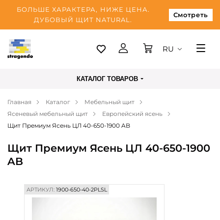
БОЛЬШЕ ХАРАКТЕРА, НИЖЕ ЦЕНА.
Смотреть
ДУБОВЫЙ ЩИТ NATURAL.
RU
Таллинн
КАТАЛОГ ТОВАРОВ
Доставка
Главная
Каталог
Мебельный щит
Оплата
Ясеневый мебельный щит
Европейский ясень
О нас
Щит Премиум Ясень ЦЛ 40-650-1900 AB
Блог
Щит Премиум Ясень ЦЛ 40-650-1900
AB
Контакты
АРТИКУЛ:
1900-650-40-2PLSL