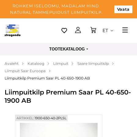
ROHKEM ISELOOMU, MADALAM HIND.
Vaata
NATURAL TAMMEPUIDUST LIIMPUITKILP.
ET
Tallinn
TOOTEKATALOOG
Tarnimine
Avaleht
Kataloog
Liimpuit
Saare liimpuitkilp
Makse
Liimpuit Saar Euroopa
Meist
Liimpuitkilp Premium Saar PL 40-650-1900 AB
Blogi
Liimpuitkilp Premium Saar PL 40-650-
1900 AB
Kontaktid
ARTIKKEL:
1900-650-40-2PLSL