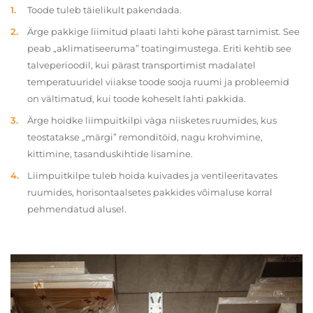
Toode tuleb täielikult pakendada.
Ärge pakkige liimitud plaati lahti kohe pärast tarnimist. See
peab „aklimatiseeruma” toatingimustega. Eriti kehtib see
talveperioodil, kui pärast transportimist madalatel
temperatuuridel viiakse toode sooja ruumi ja probleemid
on vältimatud, kui toode koheselt lahti pakkida.
Ärge hoidke liimpuitkilpi väga niisketes ruumides, kus
teostatakse „märgi” remonditöid, nagu krohvimine,
kittimine, tasanduskihtide lisamine.
Liimpuitkilpe tuleb hoida kuivades ja ventileeritavates
ruumides, horisontaalsetes pakkides võimaluse korral
pehmendatud alusel.