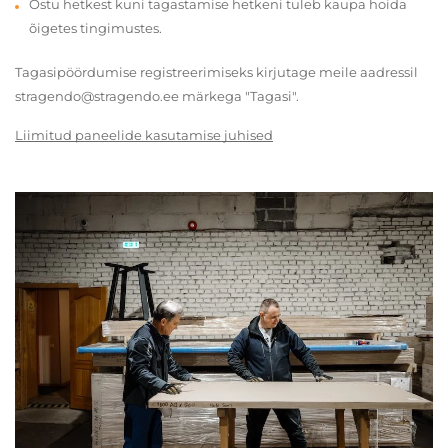
Ostu hetkest kuni tagastamise hetkeni tuleb kaupa hoida
õigetes tingimustes.
Tagasipöördumise registreerimiseks kirjutage meile aadressil
stragendo@stragendo.ee märkega "Tagasi".
Liimitud paneelide kasutamise juhised