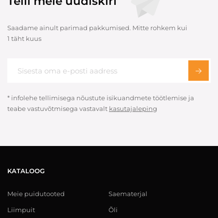
Telli meie uudiskiri
Saadame ainult parimad pakkumised. Mitte rohkem kui
1 täht kuus
* infolehe tellimisega nõustute isikuandmete töötlemise ja
teabe vastuvõtmisega vastavalt
kasutajaleping
KATALOOG
Meie puidutooted
Saematerjal
Liimpuit
Õli