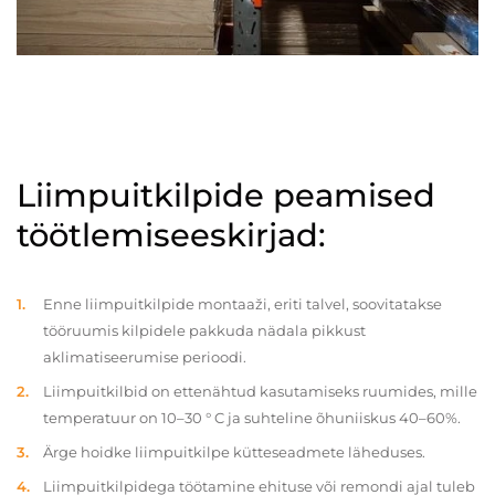
Liimpuitkilpide peamised
töötlemiseeskirjad:
Enne liimpuitkilpide montaaži, eriti talvel, soovitatakse
tööruumis kilpidele pakkuda nädala pikkust
aklimatiseerumise perioodi.
Liimpuitkilbid on ettenähtud kasutamiseks ruumides, mille
temperatuur on 10–30 ° C ja suhteline õhuniiskus 40–60%.
Ärge hoidke liimpuitkilpe kütteseadmete läheduses.
Liimpuitkilpidega töötamine ehituse või remondi ajal tuleb