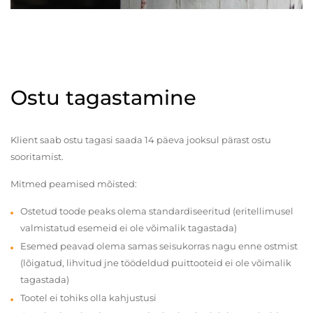
Ostu tagastamine
Klient saab ostu tagasi saada 14 päeva jooksul pärast ostu
sooritamist.
Mitmed peamised mõisted:
Ostetud toode peaks olema standardiseeritud (eritellimusel
valmistatud esemeid ei ole võimalik tagastada)
Esemed peavad olema samas seisukorras nagu enne ostmist
(lõigatud, lihvitud jne töödeldud puittooteid ei ole võimalik
tagastada)
Tootel ei tohiks olla kahjustusi