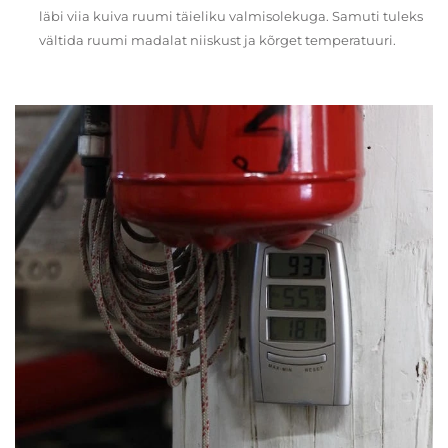
läbi viia kuiva ruumi täieliku valmisolekuga. Samuti tuleks
vältida ruumi madalat niiskust ja kõrget temperatuuri.