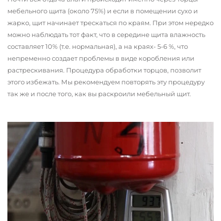
мебельного щита (около 75%) и если в помещении сухо и
жарко, щит начинает трескаться по краям. При этом нередко
можно наблюдать тот факт, что в середине щита влажность
составляет 10% (т.е. нормальная), а на краях- 5-6 %, что
непременно создает проблемы в виде коробления или
растрескивания. Процедура обработки торцов, позволит
этого избежать. Мы рекомендуем повторять эту процедуру
так же и после того, как вы раскроили мебельный щит.