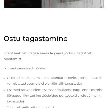
Ostu tagastamine
Klient saab ostu tagasi saada 14 päeva jooksul pärast ostu
sooritamist.
Mitmed peamised mõisted:
Ostetud toode peaks olema standardiseeritud (eritellimusel
valmistatud esemeid ei ole võimalik tagastada)
Esemed peavad olema samas seisukorras nagu enne ostmist
(lõigatud, lihvitud jne töödeldud puittooteid ei ole võimalik
tagastada)
Tootel ei tohiks olla kahjustusi