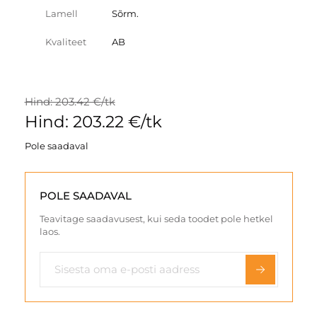
Lamell
Sõrm.
Kvaliteet
AB
Hind: 203.42 €/tk
Hind: 203.22 €/tk
Pole saadaval
POLE SAADAVAL
Teavitage saadavusest, kui seda toodet pole hetkel
laos.