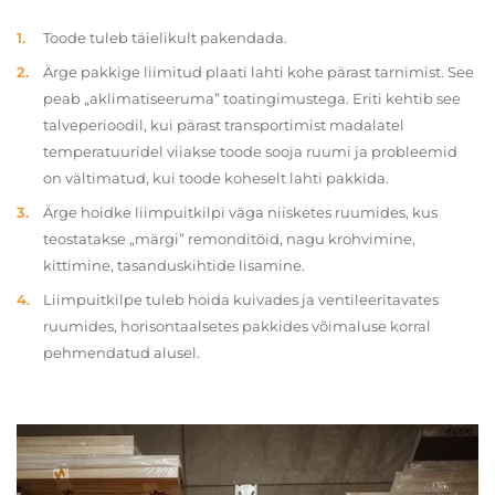
Toode tuleb täielikult pakendada.
Ärge pakkige liimitud plaati lahti kohe pärast tarnimist. See
peab „aklimatiseeruma” toatingimustega. Eriti kehtib see
talveperioodil, kui pärast transportimist madalatel
temperatuuridel viiakse toode sooja ruumi ja probleemid
on vältimatud, kui toode koheselt lahti pakkida.
Ärge hoidke liimpuitkilpi väga niisketes ruumides, kus
teostatakse „märgi” remonditöid, nagu krohvimine,
kittimine, tasanduskihtide lisamine.
Liimpuitkilpe tuleb hoida kuivades ja ventileeritavates
ruumides, horisontaalsetes pakkides võimaluse korral
pehmendatud alusel.