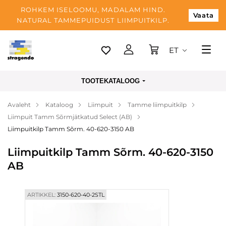
ROHKEM ISELOOMU, MADALAM HIND.
Vaata
NATURAL TAMMEPUIDUST LIIMPUITKILP.
ET
Tallinn
TOOTEKATALOOG
Tarnimine
Avaleht
Kataloog
Liimpuit
Tamme liimpuitkilp
Makse
Liimpuit Tamm Sõrmjätkatud Select (AB)
Meist
Liimpuitkilp Tamm Sõrm. 40-620-3150 AB
Blogi
Liimpuitkilp Tamm Sõrm. 40-620-3150
AB
Kontaktid
ARTIKKEL:
3150-620-40-2STL