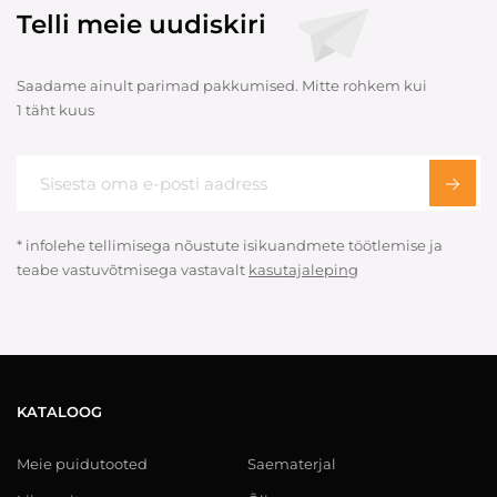
Telli meie uudiskiri
Saadame ainult parimad pakkumised. Mitte rohkem kui
1 täht kuus
* infolehe tellimisega nõustute isikuandmete töötlemise ja
teabe vastuvõtmisega vastavalt
kasutajaleping
KATALOOG
Meie puidutooted
Saematerjal