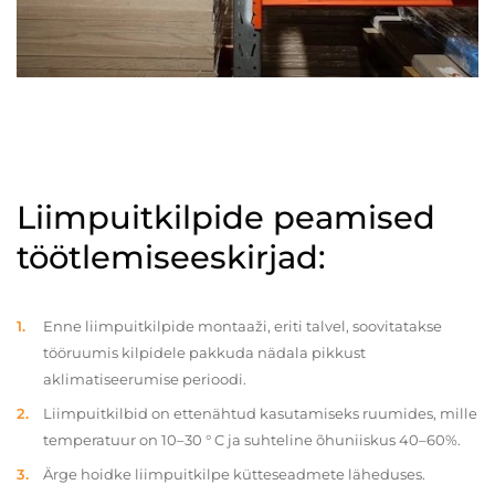
Liimpuitkilpide peamised
töötlemiseeskirjad:
Enne liimpuitkilpide montaaži, eriti talvel, soovitatakse
tööruumis kilpidele pakkuda nädala pikkust
aklimatiseerumise perioodi.
Liimpuitkilbid on ettenähtud kasutamiseks ruumides, mille
temperatuur on 10–30 ° C ja suhteline õhuniiskus 40–60%.
Ärge hoidke liimpuitkilpe kütteseadmete läheduses.