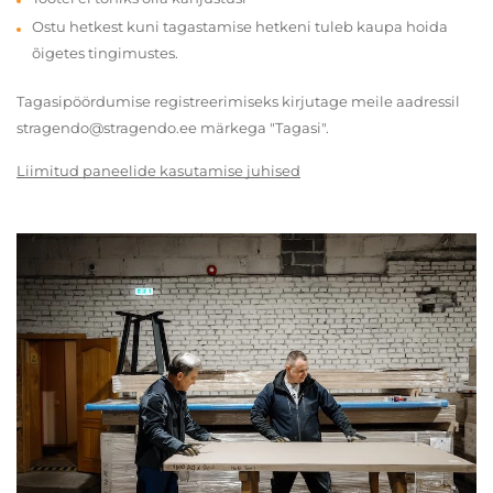
Ostu hetkest kuni tagastamise hetkeni tuleb kaupa hoida
õigetes tingimustes.
Tagasipöördumise registreerimiseks kirjutage meile aadressil
stragendo@stragendo.ee märkega "Tagasi".
Liimitud paneelide kasutamise juhised