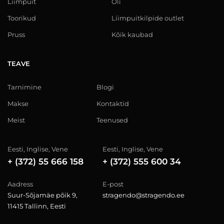
Liimpuit
Õli
Toorikud
Liimpuitkilpide outlet
Pruss
Kõik kaubad
TEAVE
Tarnimine
Blogi
Makse
Kontaktid
Meist
Teenused
Eesti, Inglise, Vene
Eesti, Inglise, Vene
+ (372) 55 666 158
+ (372) 555 600 34
Aadress
E-post
Suur-Sõjamäe põik 9,
stragendo@stragendo.ee
11415 Tallinn, Eesti