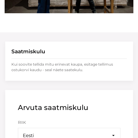
Saatmiskulu
Kui soovite tellida mitu erinevat kaupa, esitage tellimus
ostukorvi kaudu - seal näete saatekulu.
Arvuta saatmiskulu
RIIK
Eesti