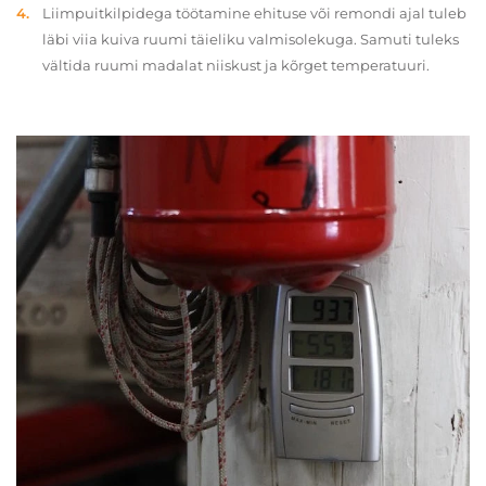
Liimpuitkilpidega töötamine ehituse või remondi ajal tuleb
läbi viia kuiva ruumi täieliku valmisolekuga. Samuti tuleks
vältida ruumi madalat niiskust ja kõrget temperatuuri.