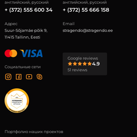
английский, русский
английский, русский
+ (372) 555 600 34
+ (372) 55 666 158
Адрес
Email
Suur-Sõjamäe põik 9,
stragendo@stragendo.ee
11415 Tallinn, Eesti
Google reviews
4.9
Социальные сети
51 reviews
Портфолио наших проектов