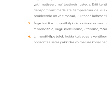
„aklimatiseeruma” toatingimustega. Eriti kehtib
transportimist madalatel temperatuuridel viiak
probleemid on vältimatud, kui toode koheselt 
Ärge hoidke liimpuitkilpi väga niisketes ruumi
remonditöid, nagu krohvimine, kittimine, tasa
Liimpuitkilpe tuleb hoida kuivades ja ventilee
horisontaalsetes pakkides võimaluse korral p