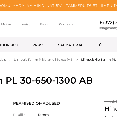
OMU, MADALAM HIND. NATURAL TAMMEPUIDUST LIIMPUITK
+ (372)
Makse
Meist
Blogi
Kontaktid
stragendo
TOORIKUD
PRUSS
SAEMATERJAL
ÕLI
kilp
Liimpuit Tamm Pikk lamell Select (AB)
Liimpuitkilp Tamm PL
m PL 30-650-1300 AB
Hind: 
PEAMISED OMADUSED
Hind
Puuliik
Tamm