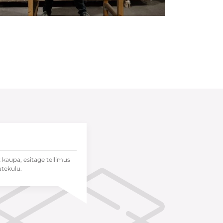
t kaupa, esitage tellimus
atekulu.