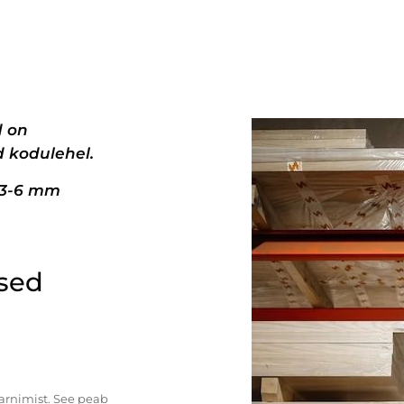
d on
 kodulehel.
+3-6 mm
ised
tarnimist. See peab