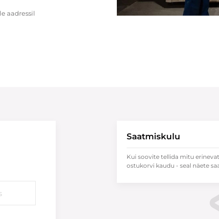
e aadressil
Saatmiskulu
Kui soovite tellida mitu erineva
ostukorvi kaudu - seal näete sa