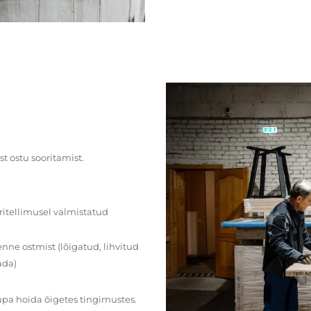
st ostu sooritamist.
ritellimusel valmistatud
ne ostmist (lõigatud, lihvitud
ada)
upa hoida õigetes tingimustes.