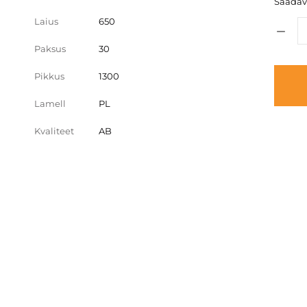
Saadava
Laius
650
Paksus
30
Pikkus
1300
Lamell
PL
Kvaliteet
AB