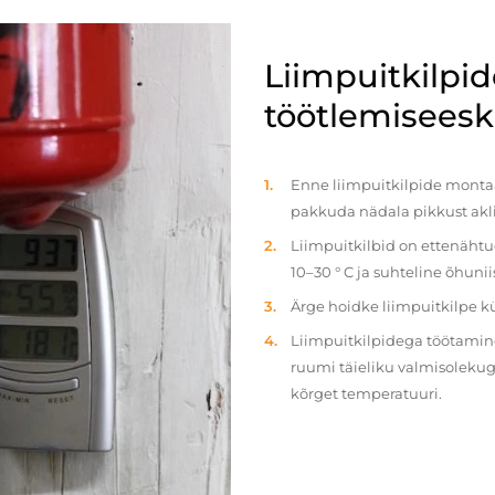
Liimpuitkilpi
töötlemiseeski
Enne liimpuitkilpide montaaž
pakkuda nädala pikkust akl
Liimpuitkilbid on ettenäht
10–30 ° C ja suhteline õhun
Ärge hoidke liimpuitkilpe 
Liimpuitkilpidega töötamine 
ruumi täieliku valmisolekug
kõrget temperatuuri.