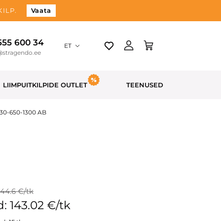
ILP.
Vaata
 555 600 34
ET
@stragendo.ee
LIIMPUITKILPIDE OUTLET
TEENUSED
 30-650-1300 AB
144.6 €/tk
: 143.02 €/tk