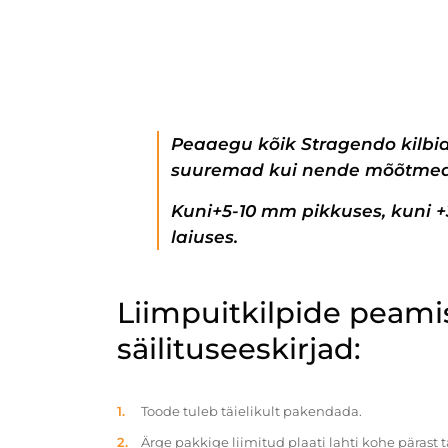
Peaaegu kõik Stragendo kilbi
suuremad kui nende mõõtmed
Kuni+5-10 mm pikkuses, kuni 
laiuses.
Liimpuitkilpide peam
säilituseeskirjad:
Toode tuleb täielikult pakendada.
Ärge pakkige liimitud plaati lahti kohe pärast 