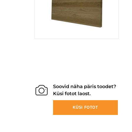
Soovid näha päris toodet?
Küsi fotot laost.
KÜSI FOTOT