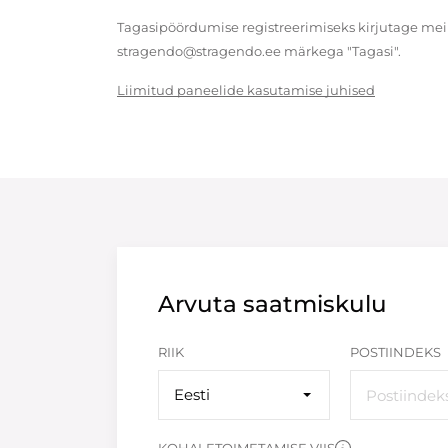
Tagasipöördumise registreerimiseks kirjutage meil
stragendo@stragendo.ee märkega "Tagasi".
Liimitud paneelide kasutamise juhised
Arvuta saatmiskulu
RIIK
POSTIINDEKS
Eesti