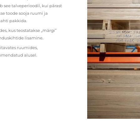
 see talveperioodil, kui pärast
se toode sooja ruumi ja
lahti pakkida.
des, kus teostatakse „märgi”
nduskihtide lisamine.
ritavates ruumides,
ehmendatud alusel.