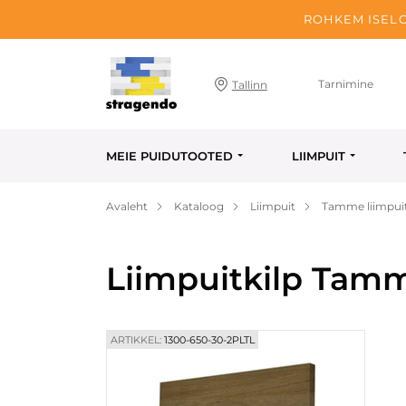
ROHKEM ISELO
Tarnimine
Tallinn
MEIE PUIDUTOOTED
LIIMPUIT
Avaleht
Kataloog
Liimpuit
Tamme liimpuit
Liimpuitkilp Tam
ARTIKKEL:
1300-650-30-2PLTL