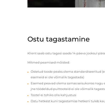
Ostu tagastamine
Klient saab ostu tagasi saada 14 päeva jooksul pära
Mitmed peamised mõisted:
Ostetud toode peaks olema standardiseeritud (e
esemeid ei ole võimalik tagastada)
Esemed peavad olema samas seisukorras nagu en
jne töödeldud puittooteid ei ole võimalik tagast
Tootel ei tohiks olla kahjustusi
Ostu hetkest kuni tagastamise hetkeni tuleb ka