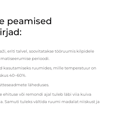
de peamised
rjad:
i, eriti talvel, soovitatakse tööruumis kilpidele
imatiseerumise perioodi.
ud kasutamiseks ruumides, mille temperatuur on
iiskus 40–60%.
kütteseadmete läheduses.
ehituse või remondi ajal tuleb läbi viia kuiva
a. Samuti tuleks vältida ruumi madalat niiskust ja