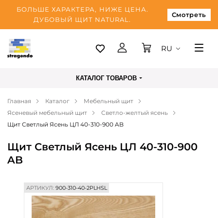
БОЛЬШЕ ХАРАКТЕРА, НИЖЕ ЦЕНА.
Смотреть
ДУБОВЫЙ ЩИТ NATURAL.
RU
Таллинн
КАТАЛОГ ТОВАРОВ
Доставка
Главная
Каталог
Мебельный щит
Оплата
Ясеневый мебельный щит
Светло-желтый ясень
О нас
Щит Светлый Ясень ЦЛ 40-310-900 AB
Блог
Щит Светлый Ясень ЦЛ 40-310-900
AB
Контакты
АРТИКУЛ:
900-310-40-2PLHSL