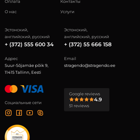
Оплата
Контакты
О нас
Услуги
Эстонский,
Эстонский,
английский, русский
английский, русский
+ (372) 555 600 34
+ (372) 55 666 158
Адрес
Email
Suur-Sõjamäe põik 9,
stragendo@stragendo.ee
11415 Tallinn, Eesti
Google reviews
4.9
Социальные сети
51 reviews