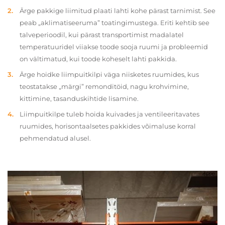
Ärge pakkige liimitud plaati lahti kohe pärast tarnimist. See
peab „aklimatiseeruma” toatingimustega. Eriti kehtib see
talveperioodil, kui pärast transportimist madalatel
temperatuuridel viiakse toode sooja ruumi ja probleemid
on vältimatud, kui toode koheselt lahti pakkida.
Ärge hoidke liimpuitkilpi väga niisketes ruumides, kus
teostatakse „märgi” remonditöid, nagu krohvimine,
kittimine, tasanduskihtide lisamine.
Liimpuitkilpe tuleb hoida kuivades ja ventileeritavates
ruumides, horisontaalsetes pakkides võimaluse korral
pehmendatud alusel.