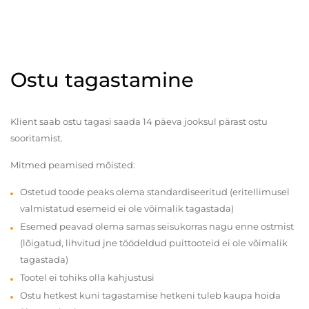
Ostu tagastamine
Klient saab ostu tagasi saada 14 päeva jooksul pärast ostu
sooritamist.
Mitmed peamised mõisted:
Ostetud toode peaks olema standardiseeritud (eritellimusel
valmistatud esemeid ei ole võimalik tagastada)
Esemed peavad olema samas seisukorras nagu enne ostmist
(lõigatud, lihvitud jne töödeldud puittooteid ei ole võimalik
tagastada)
Tootel ei tohiks olla kahjustusi
Ostu hetkest kuni tagastamise hetkeni tuleb kaupa hoida