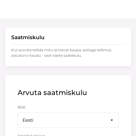
Saatmiskulu
Kui soovite tellida mitu erinevat kaupa, esitage tellimus
ostukorvi kaudu - seal näete saatekulu.
Arvuta saatmiskulu
RIIK
Eesti