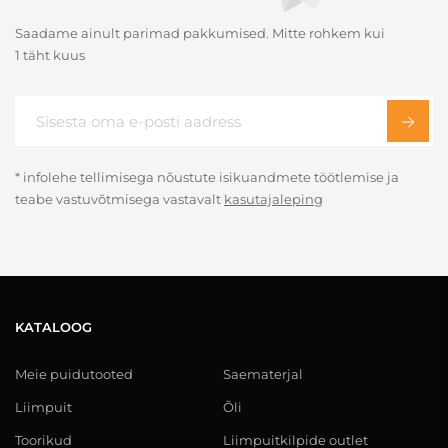
Saadame ainult parimad pakkumised. Mitte rohkem kui
1 täht kuus
* infolehe tellimisega nõustute isikuandmete töötlemise ja
teabe vastuvõtmisega vastavalt
kasutajaleping
KATALOOG
Meie puidutooted
Saematerjal
Liimpuit
Õli
Toorikud
Liimpuitkilpide outlet