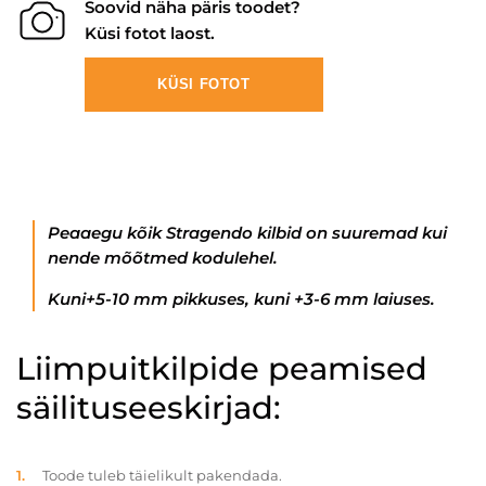
Soovid näha päris toodet?
Küsi fotot laost.
KÜSI FOTOT
Peaaegu kõik Stragendo kilbid on suuremad kui
nende mõõtmed kodulehel.
Kuni+5-10 mm pikkuses, kuni +3-6 mm laiuses.
Liimpuitkilpide peamised
säilituseeskirjad:
Toode tuleb täielikult pakendada.