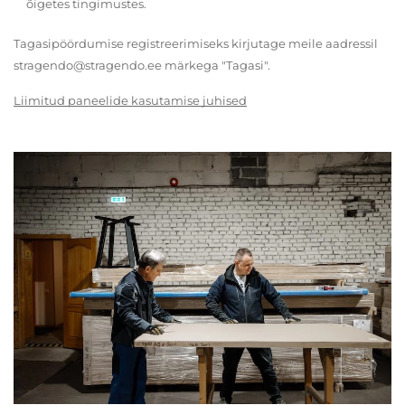
õigetes tingimustes.
Tagasipöördumise registreerimiseks kirjutage meile aadressil
stragendo@stragendo.ee märkega "Tagasi".
Liimitud paneelide kasutamise juhised