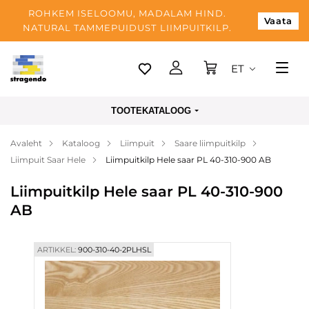
ROHKEM ISELOOMU, MADALAM HIND.
Vaata
NATURAL TAMMEPUIDUST LIIMPUITKILP.
ET
Tallinn
TOOTEKATALOOG
Tarnimine
Avaleht
Kataloog
Liimpuit
Saare liimpuitkilp
Makse
Liimpuit Saar Hele
Liimpuitkilp Hele saar PL 40-310-900 AB
Meist
Liimpuitkilp Hele saar PL 40-310-900
Blogi
AB
Kontaktid
ARTIKKEL:
900-310-40-2PLHSL