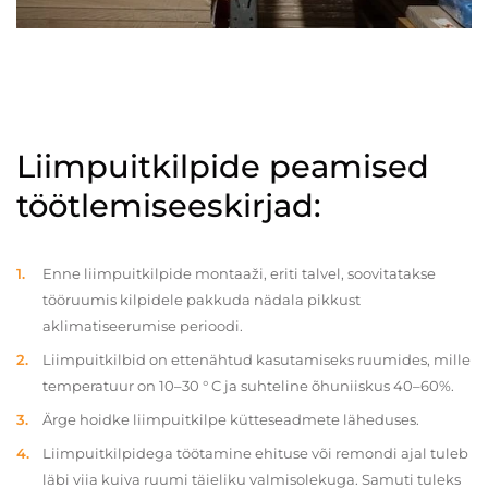
Liimpuitkilpide peamised
töötlemiseeskirjad:
Enne liimpuitkilpide montaaži, eriti talvel, soovitatakse
tööruumis kilpidele pakkuda nädala pikkust
aklimatiseerumise perioodi.
Liimpuitkilbid on ettenähtud kasutamiseks ruumides, mille
temperatuur on 10–30 ° C ja suhteline õhuniiskus 40–60%.
Ärge hoidke liimpuitkilpe kütteseadmete läheduses.
Liimpuitkilpidega töötamine ehituse või remondi ajal tuleb
läbi viia kuiva ruumi täieliku valmisolekuga. Samuti tuleks