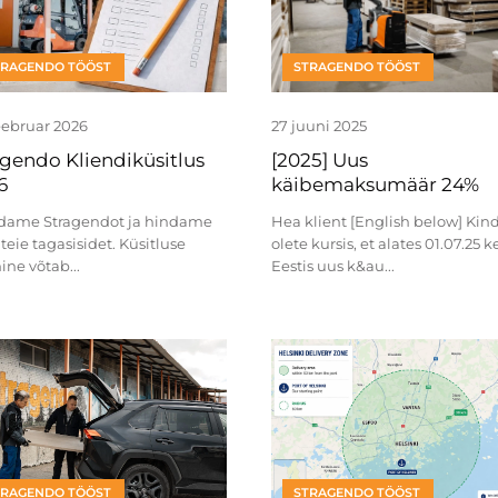
TRAGENDO TÖÖST
STRAGENDO TÖÖST
eebruar 2026
27 juuni 2025
agendo Kliendiküsitlus
[2025] Uus
6
käibemaksumäär 24%
dame Stragendot ja hindame
Hea klient [English below] Kindlasti
teie tagasisidet. Küsitluse
olete kursis, et alates 01.07.25 k
ine võtab...
Eestis uus k&au...
TRAGENDO TÖÖST
STRAGENDO TÖÖST