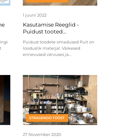
1 juuni 2022
ne
Kasutamise Reeglid -
Puidust tooted
(lauaplaatid, aknalauad jne)
ingi
Puidust toodete omadused Puit on
looduslik materjal. Väikesed
erinevused värvuses ja...
STRAGENDO TÖÖST
27 November 2020