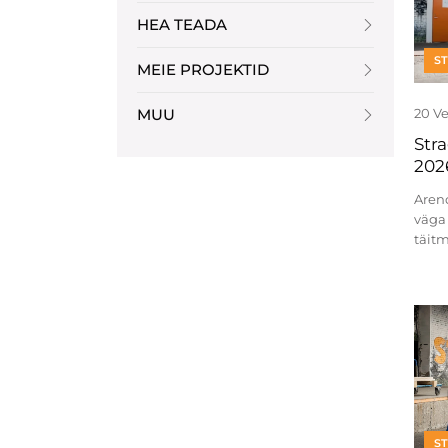
HEA TEADA
S
MEIE PROJEKTID
MUU
20 V
Str
202
Aren
väga 
täitm
S