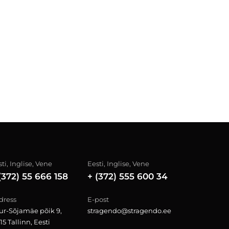
ti, Inglise, Vene
Eesti, Inglise, Vene
(372) 55 666 158
+ (372) 555 600 34
dress
E-post
ur-Sõjamäe põik 9,
stragendo@stragendo.ee
15 Tallinn, Eesti