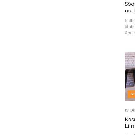
Sõda
uud
Kall
oluli
ühe m
S
19 O
Kas
Lii