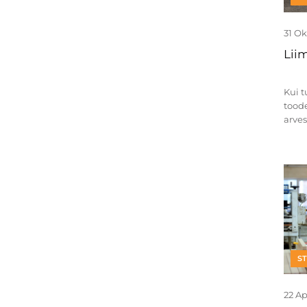
31 O
Lii
Kui t
toode
arves
S
22 Ap