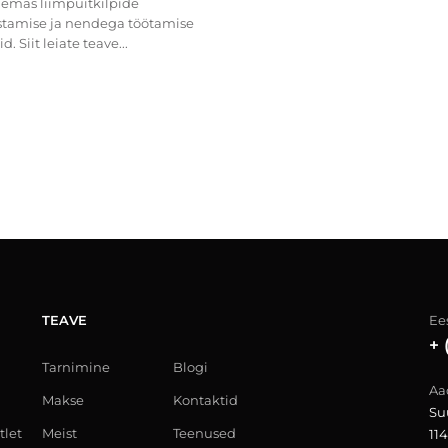
lemas liimpuitkilpide
stamise ja nendega töötamise
d. Siit leiate teave...
TEAVE
Ees
+ 
Tarnimine
Blogi
Aa
Makse
Kontaktid
Su
tlet
Meist
Teenused
114