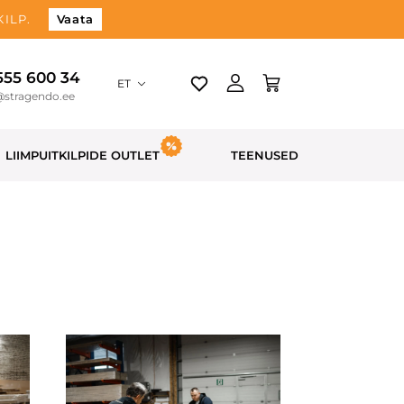
ILP.
Vaata
 555 600 34
ET
@stragendo.ee
LIIMPUITKILPIDE OUTLET
TEENUSED