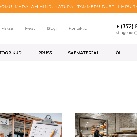
OMU, MADALAM HIND. NATURAL TAMMEPUIDUST LIIMPUITK
+ (372)
Makse
Meist
Blogi
Kontaktid
stragendo
TOORIKUD
PRUSS
SAEMATERJAL
ÕLI