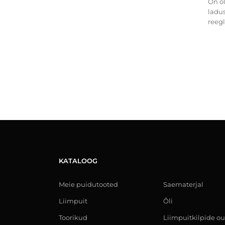
On o
ladu
reegli
KATALOOG
Meie puidutooted
Saematerjal
Liimpuit
Õli
Toorikud
Liimpuitkilpide ou