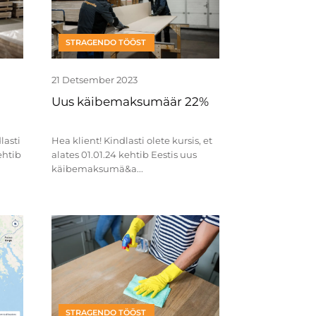
STRAGENDO TÖÖST
21 Detsember 2023
Uus käibemaksumäär 22%
Hea klient! Kindlasti olete kursis, et
ehtib
alates 01.01.24 kehtib Eestis uus
käibemaksumä&a...
STRAGENDO TÖÖST