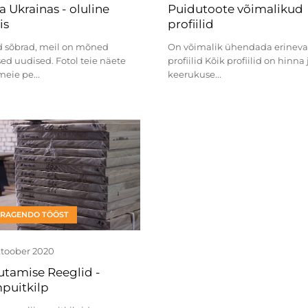
 Ukrainas - oluline
Puidutoote võimalikud
is
profiilid
id sõbrad, meil on mõned
On võimalik ühendada erinev
sed uudised. Fotol teie näete
profiilid Kõik profiilid on hinna ja
eie pe...
keerukuse...
TRAGENDO TÖÖST
ktoober 2020
utamise Reeglid -
mpuitkilp