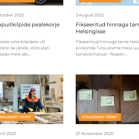
ktoober 2023
3 August 2022
mpuitkilpide pealekorje
Fikseeritud hinnaga tar
Helsingisse
ulete oma kilpidele või
Fikseeritud hinnaga tarne Hels
tele ise järele, võite alati
piirkonda Tutvustame meie uut
tada meie abi...
tarnevõimalust - fikseeri...
TRAGENDO TÖÖST
STRAGENDO TÖÖST
rill 2022
27 November 2020