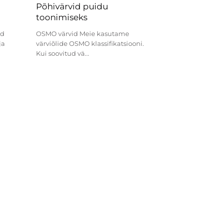
Põhivärvid puidu
toonimiseks
ad
OSMO värvid Meie kasutame
värviõlide OSMO klassifikatsiooni.
Kui soovitud vä...