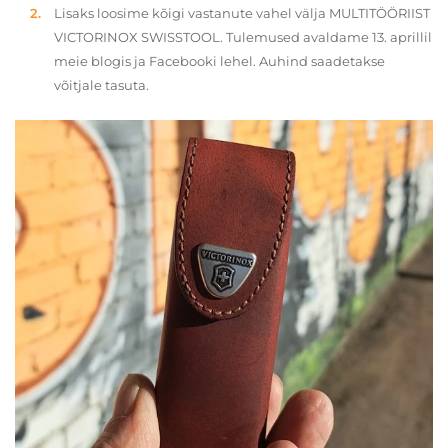
Lisaks loosime kõigi vastanute vahel välja MULTITÖÖRIIST
VICTORINOX SWISSTOOL. Tulemused avaldame 13. aprillil
meie blogis ja Facebooki lehel. Auhind saadetakse
võitjale tasuta.