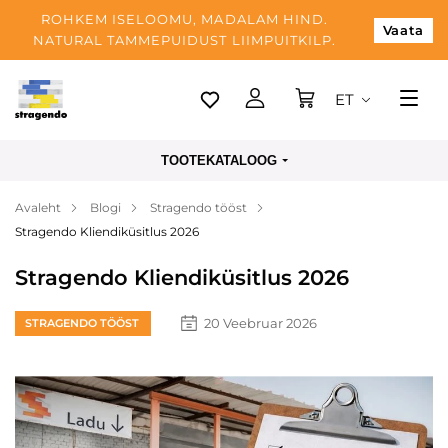
ROHKEM ISELOOMU, MADALAM HIND.
Vaata
NATURAL TAMMEPUIDUST LIIMPUITKILP.
ET
Tallinn
TOOTEKATALOOG
Tarnimine
Avaleht
Blogi
Stragendo tööst
Makse
Stragendo Kliendiküsitlus 2026
Meist
Stragendo Kliendiküsitlus 2026
Blogi
20 Veebruar 2026
STRAGENDO TÖÖST
Kontaktid