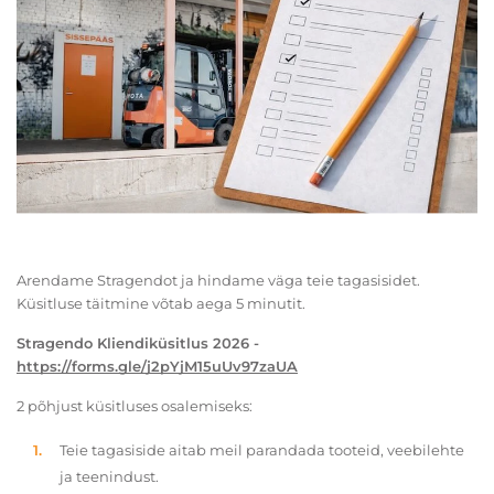
Arendame Stragendot ja hindame väga teie tagasisidet.
Küsitluse täitmine võtab aega 5 minutit.
Stragendo Kliendiküsitlus 2026 -
https://forms.gle/j2pYjM15uUv97zaUA
2 põhjust küsitluses osalemiseks:
Teie tagasiside aitab meil parandada tooteid, veebilehte
ja teenindust.