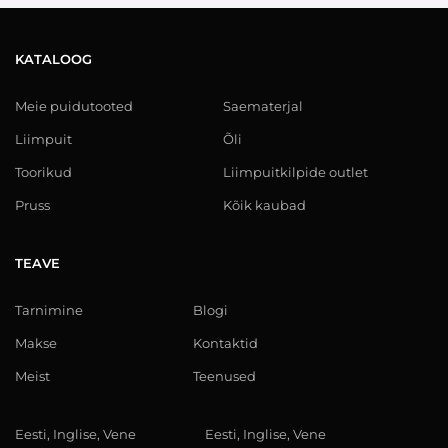
KATALOOG
Meie puidutooted
Saematerjal
Liimpuit
Õli
Toorikud
Liimpuitkilpide outlet
Pruss
Kõik kaubad
TEAVE
Tarnimine
Blogi
Makse
Kontaktid
Meist
Teenused
Eesti, Inglise, Vene
Eesti, Inglise, Vene