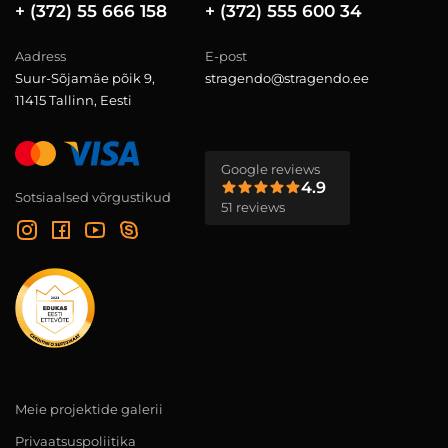
+ (372) 55 666 158
+ (372) 555 600 34
Aadress
E-post
Suur-Sõjamäe põik 9,
stragendo@stragendo.ee
11415 Tallinn, Eesti
Google reviews
4.9
Sotsiaalsed võrgustikud
51 reviews
Meie projektide galerii
Privaatsuspoliitika