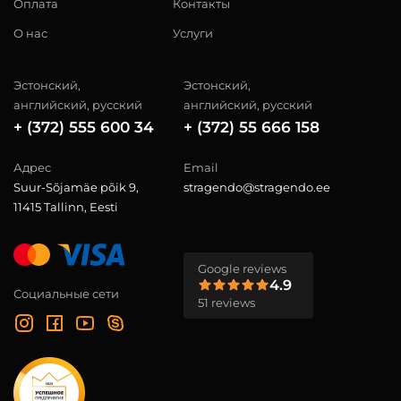
Оплата
Контакты
О нас
Услуги
Эстонский,
Эстонский,
английский, русский
английский, русский
+ (372) 555 600 34
+ (372) 55 666 158
Адрес
Email
Suur-Sõjamäe põik 9,
stragendo@stragendo.ee
11415 Tallinn, Eesti
Google reviews
4.9
Социальные сети
51 reviews