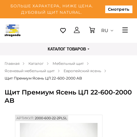
БОЛЬШЕ ХАРАКТЕРА, НИЖЕ ЦЕНА.
Смотреть
ДУБОВЫЙ ЩИТ NATURAL.
RU
Таллинн
КАТАЛОГ ТОВАРОВ
Доставка
Главная
Каталог
Мебельный щит
Оплата
Ясеневый мебельный щит
Европейский ясень
О нас
Щит Премиум Ясень ЦЛ 22-600-2000 AB
Блог
Щит Премиум Ясень ЦЛ 22-600-2000
AB
Контакты
АРТИКУЛ:
2000-600-22-2PLSL