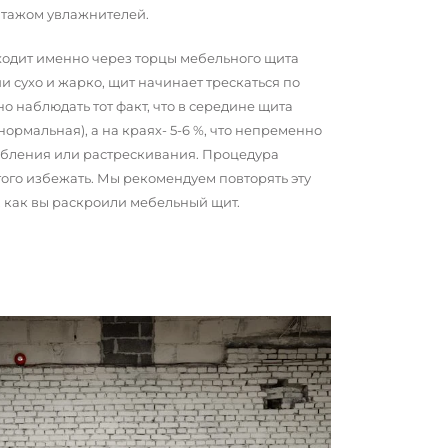
нтажом увлажнителей.
сходит именно через торцы мебельного щита
и сухо и жарко, щит начинает трескаться по
о наблюдать тот факт, что в середине щита
 нормальная), а на краях- 5-6 %, что непременно
обления или растрескивания. Процедура
того избежать. Мы рекомендуем повторять эту
о, как вы раскроили мебельный щит.