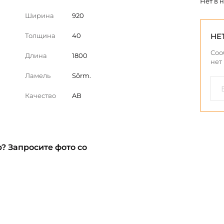
Нет в 
Ширина
920
Толщина
40
НЕ
Соо
Длина
1800
нет
Ламель
Sõrm.
Качество
AB
? Запросите фото со