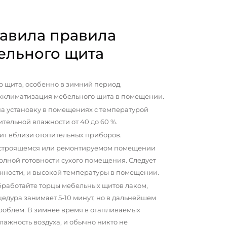
авила правила
ельного щита
 щита, особенно в зимний период,
кклиматизация мебельного щита в помещении.
а установку в помещениях с температурой
сительной влажности от 40 до 60 %.
ит вблизи отопительных приборов.
 строящемся или ремонтируемом помещении
олной готовности сухого помещения. Следует
жности, и высокой температуры в помещении.
бработайте торцы мебельных щитов лаком,
цедура занимает 5-10 минут, но в дальнейшем
проблем. В зимнее время в отапливаемых
ажность воздуха, и обычно никто не