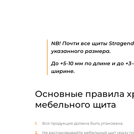
NB! Почти все щиты Stragen
указанного размера.
До +5-10 мм по длине и до +3
ширине.
Основные правила х
мебельного щита
Вся продукция должна быть упакована.
Не распаковывайте мебельный щит сразу по