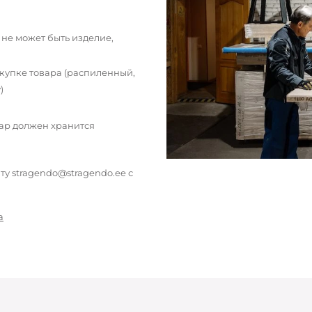
 не может быть изделие,
окупке товара (распиленный,
)
вар должен хранится
у stragendo@stragendo.ee с
а