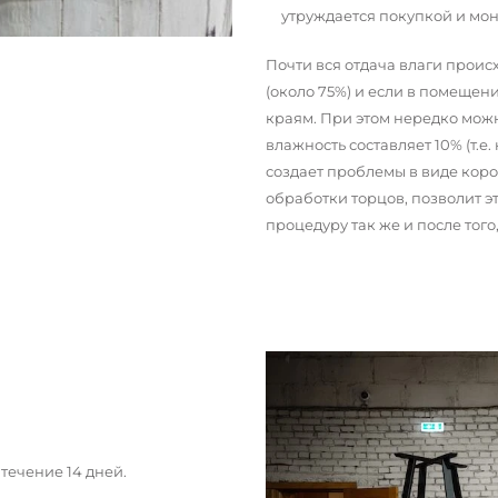
утруждается покупкой и мо
Почти вся отдача влаги прои
(около 75%) и если в помещени
краям. При этом нередко можн
влажность составляет 10% (т.е.
создает проблемы в виде кор
обработки торцов, позволит э
процедуру так же и после тог
течение 14 дней.