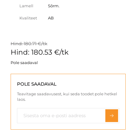
Lamell
Sõrm.
Kvaliteet
AB
Hind: 180.71 €/tk
Hind: 180.53 €/tk
Pole saadaval
POLE SAADAVAL
Teavitage saadavusest, kui seda toodet pole hetkel
laos.