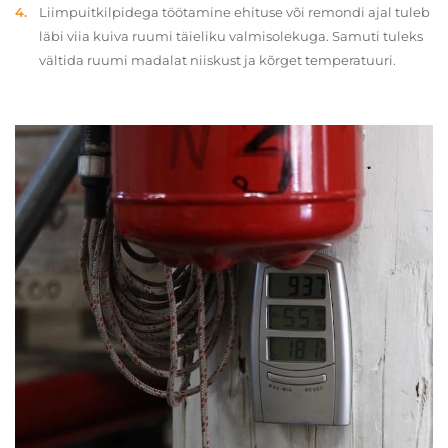
Liimpuitkilpidega töötamine ehituse või remondi ajal tuleb
läbi viia kuiva ruumi täieliku valmisolekuga. Samuti tuleks
vältida ruumi madalat niiskust ja kõrget temperatuuri.