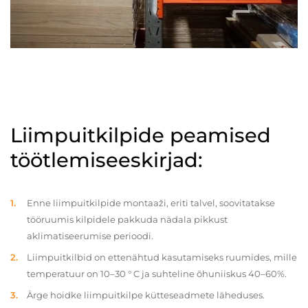
Liimpuitkilpide peamised
töötlemiseeskirjad:
Enne liimpuitkilpide montaaži, eriti talvel, soovitatakse
tööruumis kilpidele pakkuda nädala pikkust
aklimatiseerumise perioodi.
Liimpuitkilbid on ettenähtud kasutamiseks ruumides, mille
temperatuur on 10–30 ° C ja suhteline õhuniiskus 40–60%.
Ärge hoidke liimpuitkilpe kütteseadmete läheduses.