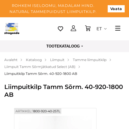
ROHKEM ISELOOMU, MADALAM HIND.
Vaata
NATURAL TAMMEPUIDUST LIIMPUITKILP.
ET
Tallinn
TOOTEKATALOOG
Tarnimine
Avaleht
Kataloog
Liimpuit
Tamme liimpuitkilp
Makse
Liimpuit Tamm Sõrmjätkatud Select (AB)
Meist
Liimpuitkilp Tamm Sõrm. 40-920-1800 AB
Blogi
Liimpuitkilp Tamm Sõrm. 40-920-1800
AB
Kontaktid
ARTIKKEL:
1800-920-40-2STL