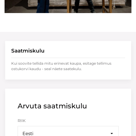
Saatmiskulu
Kui soovite tellida mitu erinevat kaupa, esitage tellimus
ostukorvi kaudu - seal näete saatekulu.
Arvuta saatmiskulu
RIIK
Eesti