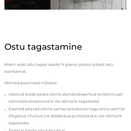
Ostu tagastamine
Klient saab ostu tagasi saada 14 päeva jooksul pärast ostu
sooritamist.
Mitmed peamised mõisted:
Ostetud toode peaks olema standardiseeritud (eritellimusel
valmistatud esemeid ei ole võimalik tagastada)
Esemed peavad olema samas seisukorras nagu enne ostmist
(lõigatud, lihvitud jne töödeldud puittooteid ei ole võimalik
tagastada)
Tootel ei tohiks olla kahjustusi