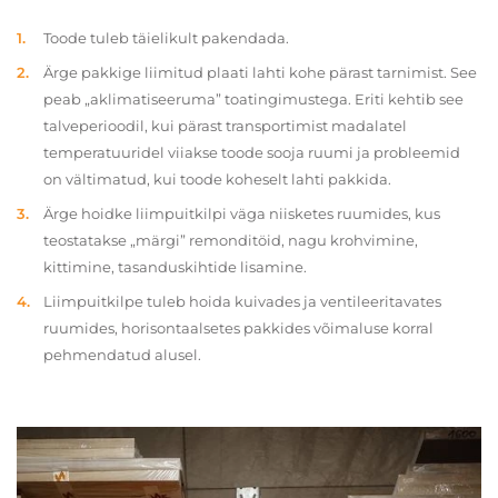
Toode tuleb täielikult pakendada.
Ärge pakkige liimitud plaati lahti kohe pärast tarnimist. See
peab „aklimatiseeruma” toatingimustega. Eriti kehtib see
talveperioodil, kui pärast transportimist madalatel
temperatuuridel viiakse toode sooja ruumi ja probleemid
on vältimatud, kui toode koheselt lahti pakkida.
Ärge hoidke liimpuitkilpi väga niisketes ruumides, kus
teostatakse „märgi” remonditöid, nagu krohvimine,
kittimine, tasanduskihtide lisamine.
Liimpuitkilpe tuleb hoida kuivades ja ventileeritavates
ruumides, horisontaalsetes pakkides võimaluse korral
pehmendatud alusel.