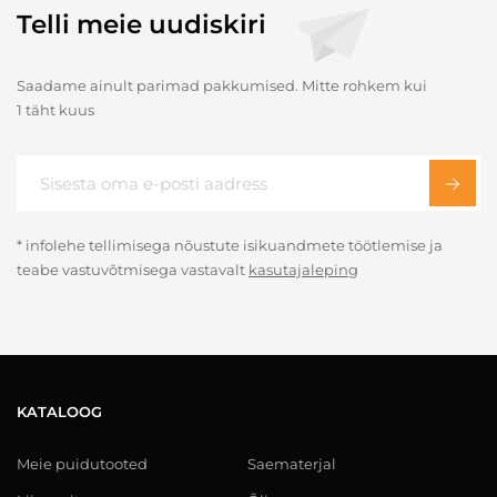
Telli meie uudiskiri
Saadame ainult parimad pakkumised. Mitte rohkem kui
1 täht kuus
* infolehe tellimisega nõustute isikuandmete töötlemise ja
teabe vastuvõtmisega vastavalt
kasutajaleping
KATALOOG
Meie puidutooted
Saematerjal