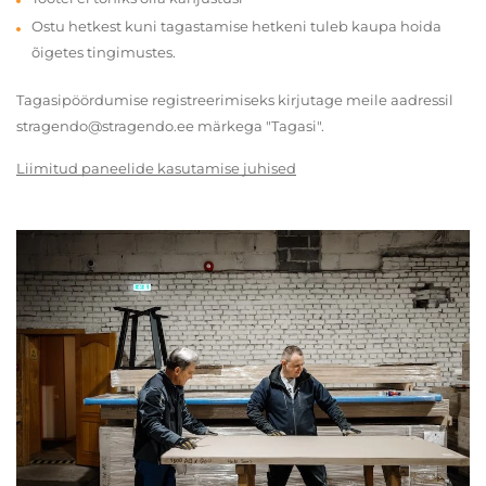
Ostu hetkest kuni tagastamise hetkeni tuleb kaupa hoida
õigetes tingimustes.
Tagasipöördumise registreerimiseks kirjutage meile aadressil
stragendo@stragendo.ee märkega "Tagasi".
Liimitud paneelide kasutamise juhised