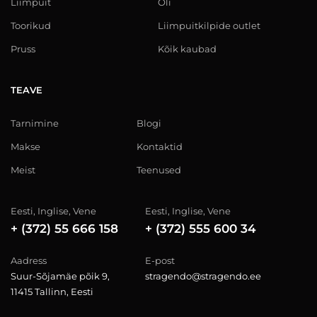
Liimpuit
Õli
Toorikud
Liimpuitkilpide outlet
Pruss
Kõik kaubad
TEAVE
Tarnimine
Blogi
Makse
Kontaktid
Meist
Teenused
Eesti, Inglise, Vene
Eesti, Inglise, Vene
+ (372) 55 666 158
+ (372) 555 600 34
Aadress
E-post
Suur-Sõjamäe põik 9,
stragendo@stragendo.ee
11415 Tallinn, Eesti