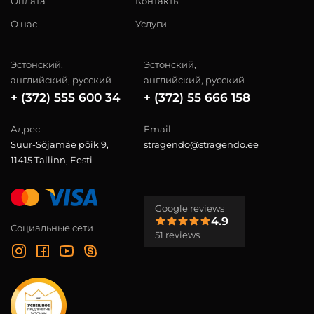
Оплата
Контакты
О нас
Услуги
Эстонский,
Эстонский,
английский, русский
английский, русский
+ (372) 555 600 34
+ (372) 55 666 158
Адрес
Email
Suur-Sõjamäe põik 9,
stragendo@stragendo.ee
11415 Tallinn, Eesti
Google reviews
4.9
Социальные сети
51 reviews