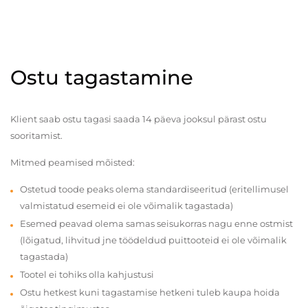
Ostu tagastamine
Klient saab ostu tagasi saada 14 päeva jooksul pärast ostu
sooritamist.
Mitmed peamised mõisted:
Ostetud toode peaks olema standardiseeritud (eritellimusel
valmistatud esemeid ei ole võimalik tagastada)
Esemed peavad olema samas seisukorras nagu enne ostmist
(lõigatud, lihvitud jne töödeldud puittooteid ei ole võimalik
tagastada)
Tootel ei tohiks olla kahjustusi
Ostu hetkest kuni tagastamise hetkeni tuleb kaupa hoida