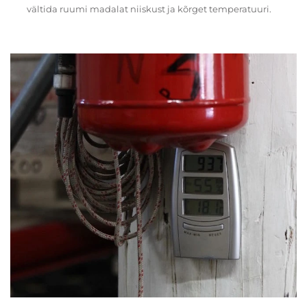
vältida ruumi madalat niiskust ja kõrget temperatuuri.