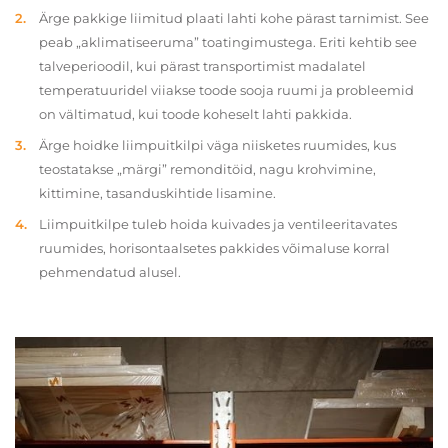
Ärge pakkige liimitud plaati lahti kohe pärast tarnimist. See
peab „aklimatiseeruma” toatingimustega. Eriti kehtib see
talveperioodil, kui pärast transportimist madalatel
temperatuuridel viiakse toode sooja ruumi ja probleemid
on vältimatud, kui toode koheselt lahti pakkida.
Ärge hoidke liimpuitkilpi väga niisketes ruumides, kus
teostatakse „märgi” remonditöid, nagu krohvimine,
kittimine, tasanduskihtide lisamine.
Liimpuitkilpe tuleb hoida kuivades ja ventileeritavates
ruumides, horisontaalsetes pakkides võimaluse korral
pehmendatud alusel.