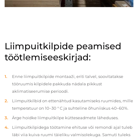
Liimpuitkilpide peamised
töötlemiseeskirjad:
Enne liimpuitkilpide montaaži, eriti talvel, soovitatakse
tööruumis kilpidele pakkuda nädala pikkust
aklimatiseerumise perioodi.
Liimpuitkilbid on ettenähtud kasutamiseks ruumides, mille
temperatuur on 10–30 ° C ja suhteline õhuniiskus 40–60%.
Ärge hoidke liimpuitkilpe kütteseadmete läheduses.
Liimpuitkilpidega töötamine ehituse või remondi ajal tuleb
läbi viia kuiva ruumi täieliku valmisolekuga. Samuti tuleks