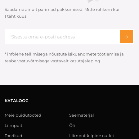
Saadame ainult parimad pakkumised. Mitte rohkem kui
1 täht kuus
* infolehe tellimisega nõustute isikuandmete töötlemise ja
teabe vastuvõtmisega vastavalt
kasutajaleping
KATALOOG
Meie puidutooted
Saematerjal
Liimpuit
Õli
Toorikud
Liimpuitkilpide outlet