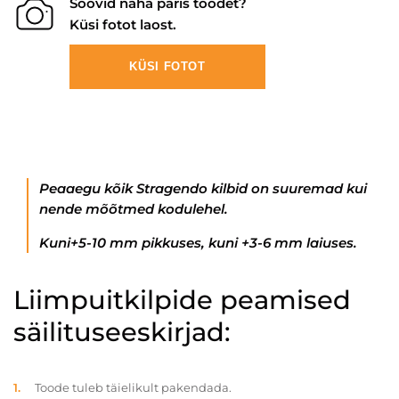
Soovid näha päris toodet?
Küsi fotot laost.
KÜSI FOTOT
Peaaegu kõik Stragendo kilbid on suuremad kui
nende mõõtmed kodulehel.
Kuni+5-10 mm pikkuses, kuni +3-6 mm laiuses.
Liimpuitkilpide peamised
säilituseeskirjad:
Toode tuleb täielikult pakendada.