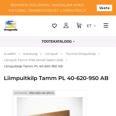
ROHKEM ISELOOMU, MADALAM HIND.
Vaata
NATURAL TAMMEPUIDUST LIIMPUITKILP.
ET
Tallinn
TOOTEKATALOOG
Tarnimine
Avaleht
Kataloog
Liimpuit
Tamme liimpuitkilp
Makse
Liimpuit Tamm Pikk lamell Select (AB)
Meist
Liimpuitkilp Tamm PL 40-620-950 AB
Blogi
Liimpuitkilp Tamm PL 40-620-950 AB
Kontaktid
ARTIKKEL:
950-620-40-2PLTL