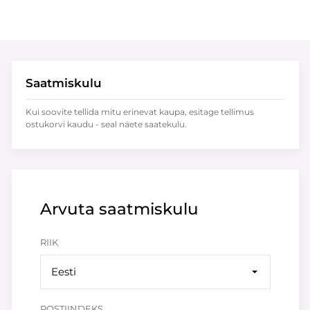
Saatmiskulu
Kui soovite tellida mitu erinevat kaupa, esitage tellimus
ostukorvi kaudu - seal näete saatekulu.
Arvuta saatmiskulu
RIIK
Eesti
POSTIINDEKS