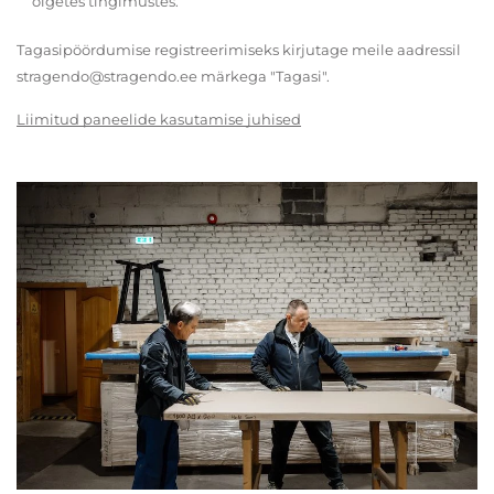
õigetes tingimustes.
Tagasipöördumise registreerimiseks kirjutage meile aadressil
stragendo@stragendo.ee märkega "Tagasi".
Liimitud paneelide kasutamise juhised