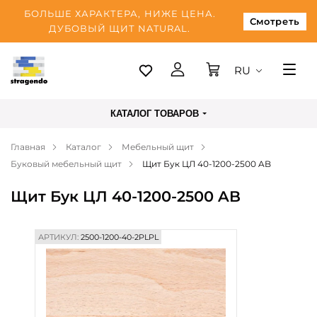
БОЛЬШЕ ХАРАКТЕРА, НИЖЕ ЦЕНА.
Смотреть
ДУБОВЫЙ ЩИТ NATURAL.
RU
Таллинн
КАТАЛОГ ТОВАРОВ
Доставка
Главная
Каталог
Мебельный щит
Оплата
Буковый мебельный щит
Щит Бук ЦЛ 40-1200-2500 AB
О нас
Щит Бук ЦЛ 40-1200-2500 AB
Блог
Контакты
АРТИКУЛ:
2500-1200-40-2PLPL