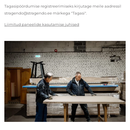
Tagasipöördumise registreerimiseks kirjutage meile aadressil
stragendo@stragendo.ee märkega "Tagasi".
Liimitud paneelide kasutamise juhised