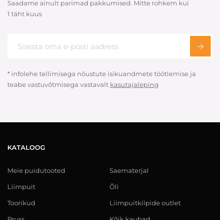
Saadame ainult parimad pakkumised. Mitte rohkem kui
1 täht kuus
* infolehe tellimisega nõustute isikuandmete töötlemise ja
teabe vastuvõtmisega vastavalt
kasutajaleping
KATALOOG
Meie puidutooted
Saematerjal
Liimpuit
Õli
Toorikud
Liimpuitkilpide outlet
Pruss
Kõik kaubad