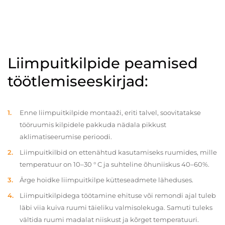
Liimpuitkilpide peamised
töötlemiseeskirjad:
Enne liimpuitkilpide montaaži, eriti talvel, soovitatakse
tööruumis kilpidele pakkuda nädala pikkust
aklimatiseerumise perioodi.
Liimpuitkilbid on ettenähtud kasutamiseks ruumides, mille
temperatuur on 10–30 ° C ja suhteline õhuniiskus 40–60%.
Ärge hoidke liimpuitkilpe kütteseadmete läheduses.
Liimpuitkilpidega töötamine ehituse või remondi ajal tuleb
läbi viia kuiva ruumi täieliku valmisolekuga. Samuti tuleks
vältida ruumi madalat niiskust ja kõrget temperatuuri.