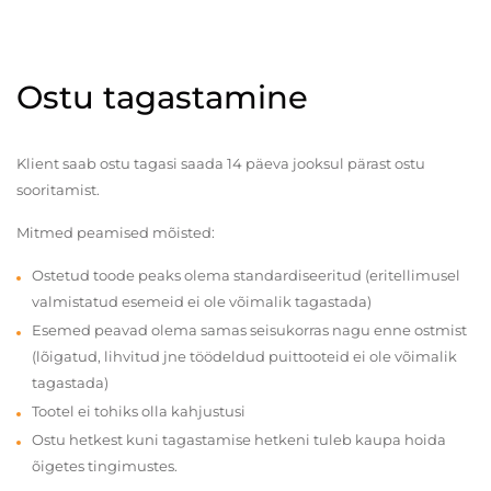
Ostu tagastamine
Klient saab ostu tagasi saada 14 päeva jooksul pärast ostu
sooritamist.
Mitmed peamised mõisted:
Ostetud toode peaks olema standardiseeritud (eritellimusel
valmistatud esemeid ei ole võimalik tagastada)
Esemed peavad olema samas seisukorras nagu enne ostmist
(lõigatud, lihvitud jne töödeldud puittooteid ei ole võimalik
tagastada)
Tootel ei tohiks olla kahjustusi
Ostu hetkest kuni tagastamise hetkeni tuleb kaupa hoida
õigetes tingimustes.