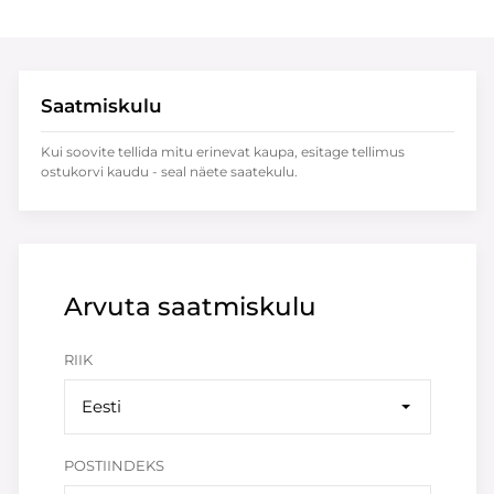
Saatmiskulu
Kui soovite tellida mitu erinevat kaupa, esitage tellimus
ostukorvi kaudu - seal näete saatekulu.
Arvuta saatmiskulu
RIIK
Eesti
POSTIINDEKS