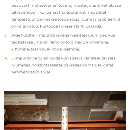
peab „aklimatiseeruma” toatingimustega. Eriti kehtib see
talveperioodil, kui pärast transportimist madalatel
temperatuuridel viiakse toode sooja ruumi ja probleemid
on vältimatud, kui toode koheselt lahti pakkida.
Ärge hoidke liimpuitkilpi väga niisketes ruumides, kus
teostatakse „märgi” remonditöid, nagu krohvimine,
kittimine, tasanduskihtide lisamine.
Liimpuitkilpe tuleb hoida kuivades ja ventileeritavates
ruumides, horisontaalsetes pakkides võimaluse korral
pehmendatud alusel.