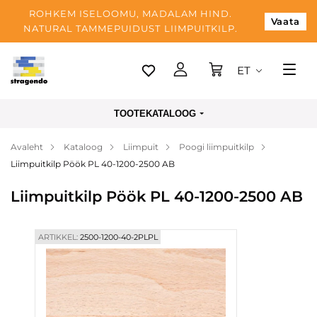
ROHKEM ISELOOMU, MADALAM HIND.
Vaata
NATURAL TAMMEPUIDUST LIIMPUITKILP.
ET
Tallinn
TOOTEKATALOOG
Tarnimine
Avaleht
Kataloog
Liimpuit
Poogi liimpuitkilp
Makse
Liimpuitkilp Pöök PL 40-1200-2500 AB
Meist
Liimpuitkilp Pöök PL 40-1200-2500 AB
Blogi
Kontaktid
ARTIKKEL:
2500-1200-40-2PLPL