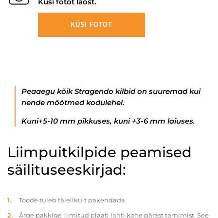
Küsi fotot laost.
KÜSI FOTOT
Peaaegu kõik Stragendo kilbid on suuremad kui
nende mõõtmed kodulehel.
Kuni+5-10 mm pikkuses, kuni +3-6 mm laiuses.
Liimpuitkilpide peamised
säilituseeskirjad:
Toode tuleb täielikult pakendada.
Ärge pakkige liimitud plaati lahti kohe pärast tarnimist. See