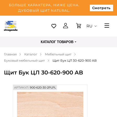
БОЛЬШЕ ХАРАКТЕРА, НИЖЕ ЦЕНА.
Смотреть
ДУБОВЫЙ ЩИТ NATURAL.
RU
Таллинн
КАТАЛОГ ТОВАРОВ
Доставка
Главная
Каталог
Мебельный щит
Оплата
Буковый мебельный щит
Щит Бук ЦЛ 30-620-900 AB
О нас
Щит Бук ЦЛ 30-620-900 AB
Блог
Контакты
АРТИКУЛ:
900-620-30-2PLPL