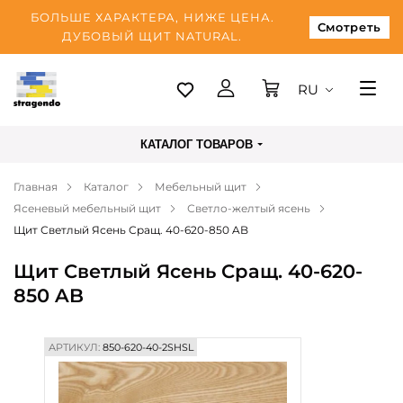
БОЛЬШЕ ХАРАКТЕРА, НИЖЕ ЦЕНА.
Смотреть
ДУБОВЫЙ ЩИТ NATURAL.
RU
Таллинн
КАТАЛОГ ТОВАРОВ
Доставка
Главная
Каталог
Мебельный щит
Оплата
Ясеневый мебельный щит
Светло-желтый ясень
О нас
Щит Светлый Ясень Сращ. 40-620-850 AB
Блог
Щит Светлый Ясень Сращ. 40-620-
850 AB
Контакты
АРТИКУЛ:
850-620-40-2SHSL