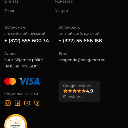
Оплата
Контакты
О нас
Услуги
Эстонский,
Эстонский,
английский, русский
английский, русский
+ (372) 555 600 34
+ (372) 55 666 158
Адрес
Email
Suur-Sõjamäe põik 9,
stragendo@stragendo.ee
11415 Tallinn, Eesti
Google reviews
4.9
Социальные сети
51 reviews