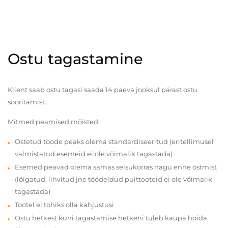
Ostu tagastamine
Klient saab ostu tagasi saada 14 päeva jooksul pärast ostu
sooritamist.
Mitmed peamised mõisted:
Ostetud toode peaks olema standardiseeritud (eritellimusel
valmistatud esemeid ei ole võimalik tagastada)
Esemed peavad olema samas seisukorras nagu enne ostmist
(lõigatud, lihvitud jne töödeldud puittooteid ei ole võimalik
tagastada)
Tootel ei tohiks olla kahjustusi
Ostu hetkest kuni tagastamise hetkeni tuleb kaupa hoida