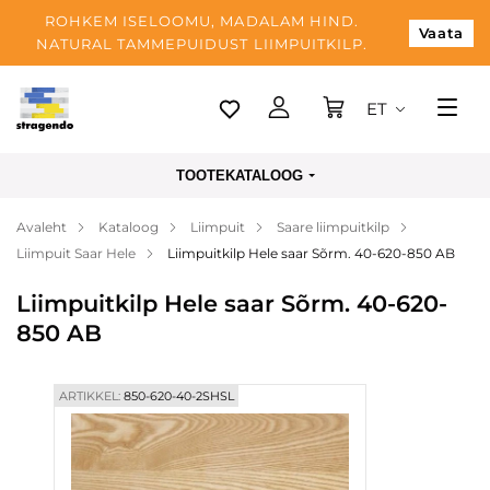
ROHKEM ISELOOMU, MADALAM HIND.
Vaata
NATURAL TAMMEPUIDUST LIIMPUITKILP.
ET
Tallinn
TOOTEKATALOOG
Tarnimine
Avaleht
Kataloog
Liimpuit
Saare liimpuitkilp
Makse
Liimpuit Saar Hele
Liimpuitkilp Hele saar Sõrm. 40-620-850 AB
Meist
Liimpuitkilp Hele saar Sõrm. 40-620-
Blogi
850 AB
Kontaktid
ARTIKKEL:
850-620-40-2SHSL