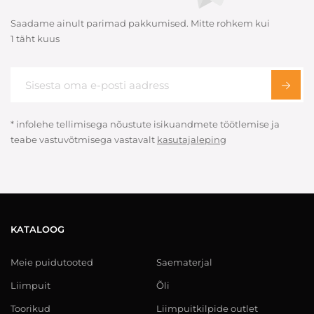
Saadame ainult parimad pakkumised. Mitte rohkem kui
1 täht kuus
* infolehe tellimisega nõustute isikuandmete töötlemise ja
teabe vastuvõtmisega vastavalt
kasutajaleping
KATALOOG
Meie puidutooted
Saematerjal
Liimpuit
Õli
Toorikud
Liimpuitkilpide outlet