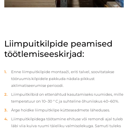
Liimpuitkilpide peamised
töötlemiseeskirjad:
Enne liimpuitkilpide montaaži, eriti talvel, soovitatakse
tööruumis kilpidele pakkuda nädala pikkust
aklimatiseerumise perioodi.
Liimpuitkilbid on ettenähtud kasutamiseks ruumides, mille
temperatuur on 10–30 ° C ja suhteline õhuniiskus 40–60%.
Ärge hoidke liimpuitkilpe kütteseadmete läheduses.
Liimpuitkilpidega töötamine ehituse või remondi ajal tuleb
läbi viia kuiva ruumi täieliku valmisolekuga. Samuti tuleks