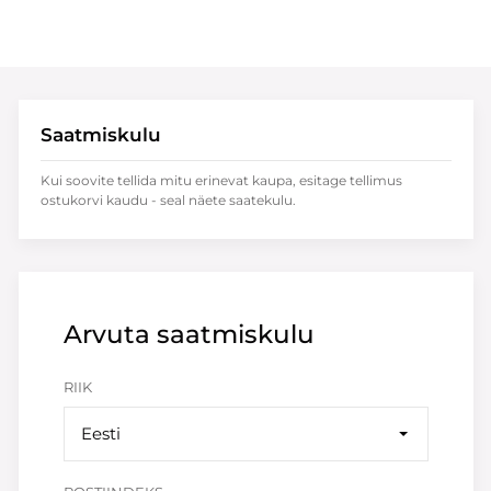
Saatmiskulu
Kui soovite tellida mitu erinevat kaupa, esitage tellimus
ostukorvi kaudu - seal näete saatekulu.
Arvuta saatmiskulu
RIIK
Eesti