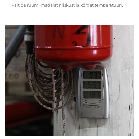
vältida ruumi madalat niiskust ja kõrget temperatuuri.