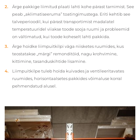
Ärge pakkige liimitud plaati lahti kohe pärast tarnimist. See
peab „aklimatiseeruma” toatingimustega. Eriti kehtib see
talveperioodil, kui pärast transportimist madalatel
temperatuuridel viiakse toode sooja ruumi ja probleemid
on vältimatud, kui toode koheselt lahti pakkida.
Ärge hoidke liimpuitkilpi väga niisketes ruumides, kus
teostatakse „märgi” remonditöid, nagu krohvimine,
kittimine, tasanduskihtide lisamine.
Liimpuitkilpe tuleb hoida kuivades ja ventileeritavates
ruumides, horisontaalsetes pakkides võimaluse korral
pehmendatud alusel.