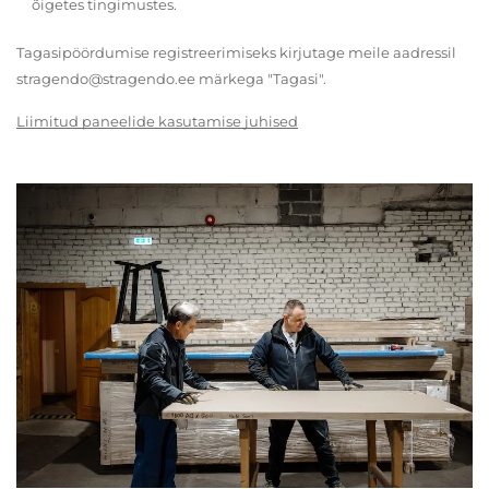
õigetes tingimustes.
Tagasipöördumise registreerimiseks kirjutage meile aadressil
stragendo@stragendo.ee märkega "Tagasi".
Liimitud paneelide kasutamise juhised