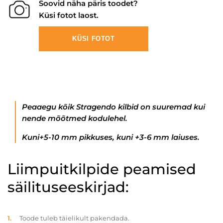
Soovid näha päris toodet?
Küsi fotot laost.
KÜSI FOTOT
Peaaegu kõik Stragendo kilbid on suuremad kui
nende mõõtmed kodulehel.
Kuni+5-10 mm pikkuses, kuni +3-6 mm laiuses.
Liimpuitkilpide peamised
säilituseeskirjad:
Toode tuleb täielikult pakendada.