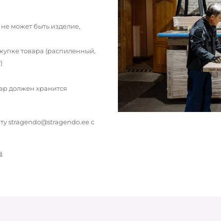
 не может быть изделие,
окупке товара (распиленный,
)
вар должен хранится
у stragendo@stragendo.ee с
а