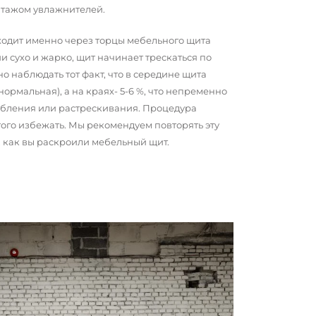
нтажом увлажнителей.
сходит именно через торцы мебельного щита
и сухо и жарко, щит начинает трескаться по
о наблюдать тот факт, что в середине щита
 нормальная), а на краях- 5-6 %, что непременно
обления или растрескивания. Процедура
того избежать. Мы рекомендуем повторять эту
о, как вы раскроили мебельный щит.