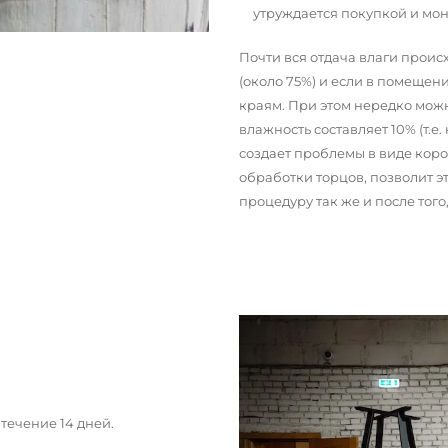
утруждается покупкой и мо
Почти вся отдача влаги прои
(около 75%) и если в помещени
краям. При этом нередко можн
влажность составляет 10% (т.е.
создает проблемы в виде кор
обработки торцов, позволит э
процедуру так же и после тог
течение 14 дней.