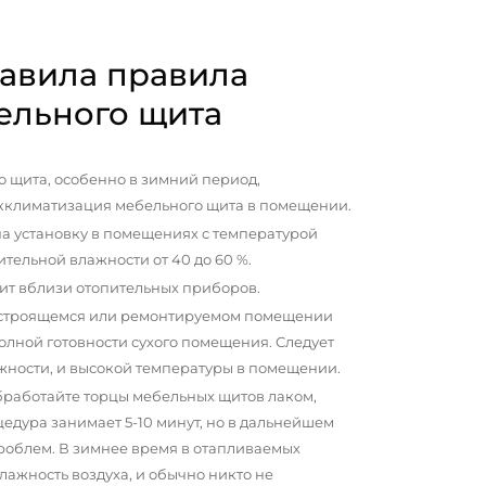
авила правила
ельного щита
 щита, особенно в зимний период,
кклиматизация мебельного щита в помещении.
а установку в помещениях с температурой
сительной влажности от 40 до 60 %.
ит вблизи отопительных приборов.
 строящемся или ремонтируемом помещении
олной готовности сухого помещения. Следует
жности, и высокой температуры в помещении.
бработайте торцы мебельных щитов лаком,
цедура занимает 5-10 минут, но в дальнейшем
проблем. В зимнее время в отапливаемых
ажность воздуха, и обычно никто не