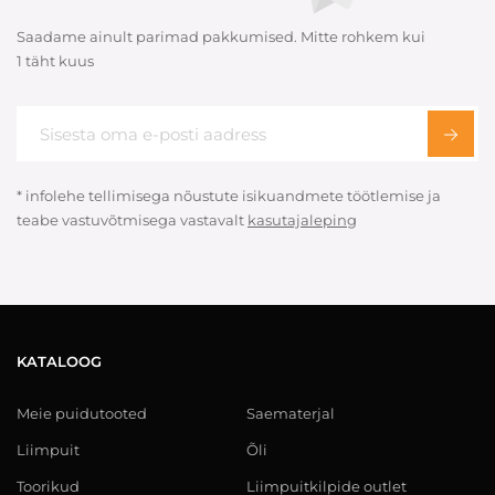
Saadame ainult parimad pakkumised. Mitte rohkem kui
1 täht kuus
* infolehe tellimisega nõustute isikuandmete töötlemise ja
teabe vastuvõtmisega vastavalt
kasutajaleping
KATALOOG
Meie puidutooted
Saematerjal
Liimpuit
Õli
Toorikud
Liimpuitkilpide outlet