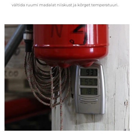
vältida ruumi madalat niiskust ja kõrget temperatuuri.