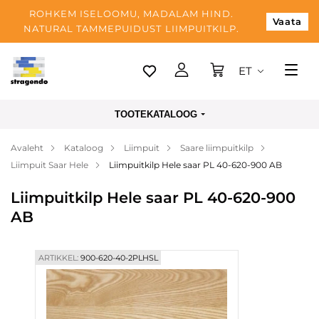
ROHKEM ISELOOMU, MADALAM HIND.
Vaata
NATURAL TAMMEPUIDUST LIIMPUITKILP.
ET
Tallinn
TOOTEKATALOOG
Tarnimine
Avaleht
Kataloog
Liimpuit
Saare liimpuitkilp
Makse
Liimpuit Saar Hele
Liimpuitkilp Hele saar PL 40-620-900 AB
Meist
Liimpuitkilp Hele saar PL 40-620-900
Blogi
AB
Kontaktid
ARTIKKEL:
900-620-40-2PLHSL