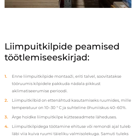
Liimpuitkilpide peamised
töötlemiseeskirjad:
Enne liimpuitkilpide montaaži, eriti talvel, soovitatakse
tööruumis kilpidele pakkuda nädala pikkust
aklimatiseerumise perioodi.
Liimpuitkilbid on ettenähtud kasutamiseks ruumides, mille
temperatuur on 10–30 ° C ja suhteline õhuniiskus 40–60%.
Ärge hoidke liimpuitkilpe kütteseadmete läheduses.
Liimpuitkilpidega töötamine ehituse või remondi ajal tuleb
läbi viia kuiva ruumi täieliku valmisolekuga. Samuti tuleks