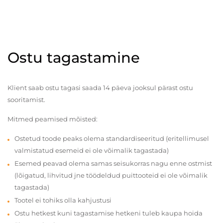
Ostu tagastamine
Klient saab ostu tagasi saada 14 päeva jooksul pärast ostu
sooritamist.
Mitmed peamised mõisted:
Ostetud toode peaks olema standardiseeritud (eritellimusel
valmistatud esemeid ei ole võimalik tagastada)
Esemed peavad olema samas seisukorras nagu enne ostmist
(lõigatud, lihvitud jne töödeldud puittooteid ei ole võimalik
tagastada)
Tootel ei tohiks olla kahjustusi
Ostu hetkest kuni tagastamise hetkeni tuleb kaupa hoida