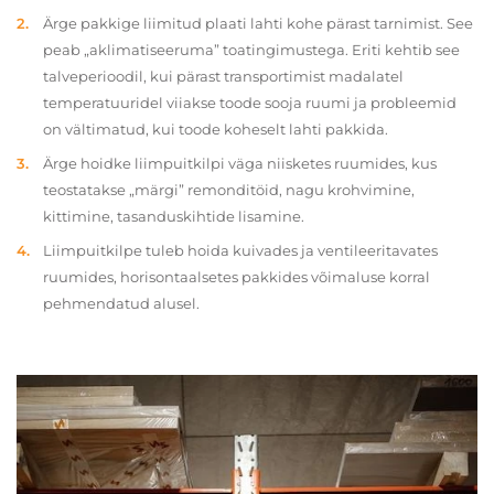
Ärge pakkige liimitud plaati lahti kohe pärast tarnimist. See
peab „aklimatiseeruma” toatingimustega. Eriti kehtib see
talveperioodil, kui pärast transportimist madalatel
temperatuuridel viiakse toode sooja ruumi ja probleemid
on vältimatud, kui toode koheselt lahti pakkida.
Ärge hoidke liimpuitkilpi väga niisketes ruumides, kus
teostatakse „märgi” remonditöid, nagu krohvimine,
kittimine, tasanduskihtide lisamine.
Liimpuitkilpe tuleb hoida kuivades ja ventileeritavates
ruumides, horisontaalsetes pakkides võimaluse korral
pehmendatud alusel.