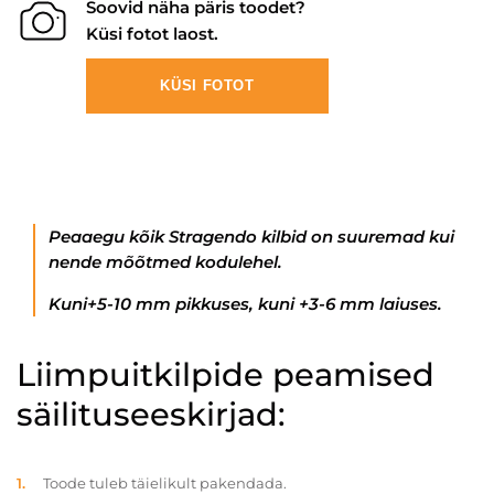
Soovid näha päris toodet?
Küsi fotot laost.
KÜSI FOTOT
Peaaegu kõik Stragendo kilbid on suuremad kui
nende mõõtmed kodulehel.
Kuni+5-10 mm pikkuses, kuni +3-6 mm laiuses.
Liimpuitkilpide peamised
säilituseeskirjad:
Toode tuleb täielikult pakendada.