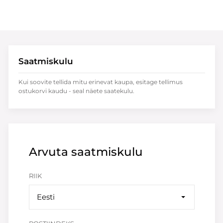
Saatmiskulu
Kui soovite tellida mitu erinevat kaupa, esitage tellimus
ostukorvi kaudu - seal näete saatekulu.
Arvuta saatmiskulu
RIIK
Eesti