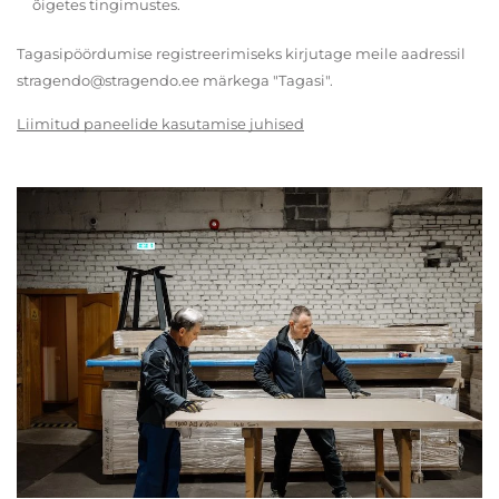
õigetes tingimustes.
Tagasipöördumise registreerimiseks kirjutage meile aadressil
stragendo@stragendo.ee märkega "Tagasi".
Liimitud paneelide kasutamise juhised