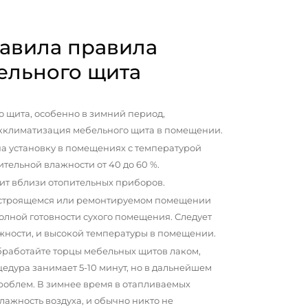
авила правила
ельного щита
 щита, особенно в зимний период,
кклиматизация мебельного щита в помещении.
а установку в помещениях с температурой
сительной влажности от 40 до 60 %.
ит вблизи отопительных приборов.
 строящемся или ремонтируемом помещении
олной готовности сухого помещения. Следует
жности, и высокой температуры в помещении.
бработайте торцы мебельных щитов лаком,
цедура занимает 5-10 минут, но в дальнейшем
проблем. В зимнее время в отапливаемых
ажность воздуха, и обычно никто не