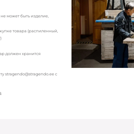
 не может быть изделие,
окупке товара (распиленный,
)
вар должен хранится
у stragendo@stragendo.ee с
а