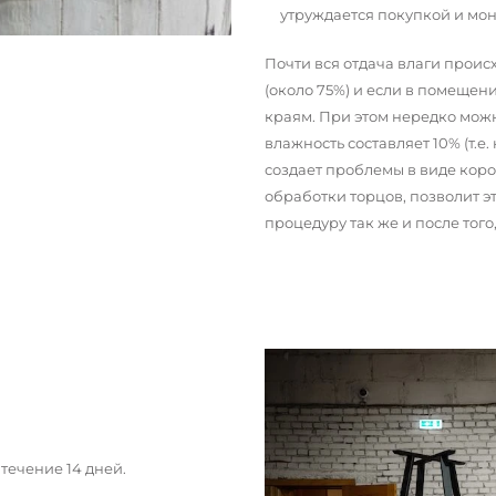
утруждается покупкой и мо
Почти вся отдача влаги прои
(около 75%) и если в помещени
краям. При этом нередко можн
влажность составляет 10% (т.е.
создает проблемы в виде кор
обработки торцов, позволит э
процедуру так же и после тог
течение 14 дней.