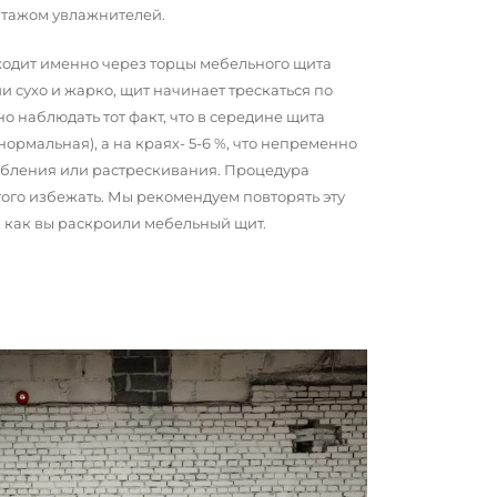
нтажом увлажнителей.
сходит именно через торцы мебельного щита
и сухо и жарко, щит начинает трескаться по
о наблюдать тот факт, что в середине щита
 нормальная), а на краях- 5-6 %, что непременно
обления или растрескивания. Процедура
того избежать. Мы рекомендуем повторять эту
о, как вы раскроили мебельный щит.