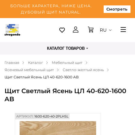
БОЛЬШЕ ХАРАКТЕРА, НИЖЕ ЦЕНА.
Смотреть
ДУБОВЫЙ ЩИТ NATURAL.
RU
Таллинн
КАТАЛОГ ТОВАРОВ
Доставка
Главная
Каталог
Мебельный щит
Оплата
Ясеневый мебельный щит
Светло-желтый ясень
О нас
Щит Светлый Ясень ЦЛ 40-620-1600 AB
Блог
Щит Светлый Ясень ЦЛ 40-620-1600
AB
Контакты
АРТИКУЛ:
1600-620-40-2PLHSL