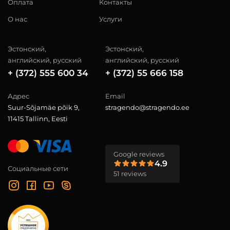
Оплата
Контакты
О нас
Услуги
Эстонский,
Эстонский,
английский, русский
английский, русский
+ (372) 555 600 34
+ (372) 55 666 158
Адрес
Email
Suur-Sõjamäe põik 9,
stragendo@stragendo.ee
11415 Tallinn, Eesti
Google reviews
4.9
Социальные сети
51 reviews