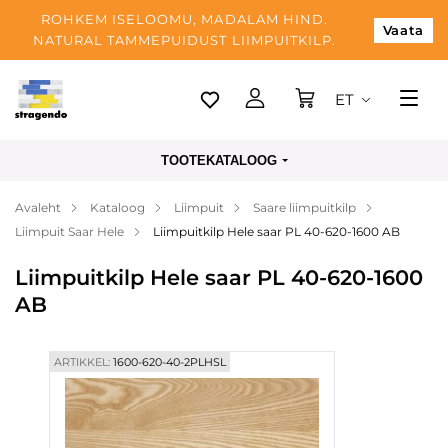
ROHKEM ISELOOMU, MADALAM HIND.
Vaata
NATURAL TAMMEPUIDUST LIIMPUITKILP.
ET
Tallinn
TOOTEKATALOOG
Tarnimine
Avaleht
Kataloog
Liimpuit
Saare liimpuitkilp
Makse
Liimpuit Saar Hele
Liimpuitkilp Hele saar PL 40-620-1600 AB
Meist
Liimpuitkilp Hele saar PL 40-620-1600
Blogi
AB
Kontaktid
ARTIKKEL:
1600-620-40-2PLHSL