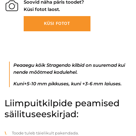
Soovid näha päris toodet?
Küsi fotot laost.
KÜSI FOTOT
Peaaegu kõik Stragendo kilbid on suuremad kui
nende mõõtmed kodulehel.
Kuni+5-10 mm pikkuses, kuni +3-6 mm laiuses.
Liimpuitkilpide peamised
säilituseeskirjad:
Toode tuleb täielikult pakendada.