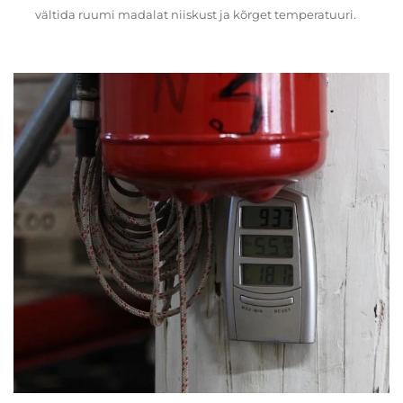
vältida ruumi madalat niiskust ja kõrget temperatuuri.