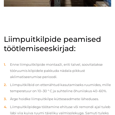
Liimpuitkilpide peamised
töötlemiseeskirjad:
Enne liimpuitkilpide montaaži, eriti talvel, soovitatakse
tööruumis kilpidele pakkuda nädala pikkust
aklimatiseerumise perioodi.
Liimpuitkilbid on ettenähtud kasutamiseks ruumides, mille
temperatuur on 10–30 ° C ja suhteline õhuniiskus 40–60%.
Ärge hoidke liimpuitkilpe kütteseadmete läheduses.
Liimpuitkilpidega töötamine ehituse või remondi ajal tuleb
läbi viia kuiva ruumi täieliku valmisolekuga. Samuti tuleks