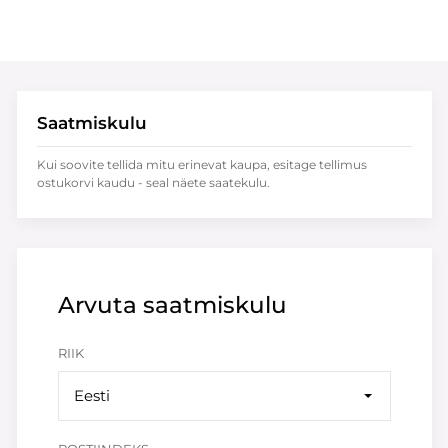
Saatmiskulu
Kui soovite tellida mitu erinevat kaupa, esitage tellimus
ostukorvi kaudu - seal näete saatekulu.
Arvuta saatmiskulu
RIIK
Eesti