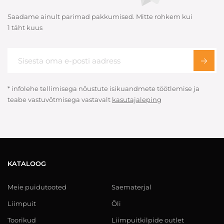
Saadame ainult parimad pakkumised. Mitte rohkem kui
1 täht kuus
* infolehe tellimisega nõustute isikuandmete töötlemise ja
teabe vastuvõtmisega vastavalt
kasutajaleping
KATALOOG
Meie puidutooted
Saematerjal
Liimpuit
Õli
Toorikud
Liimpuitkilpide outlet