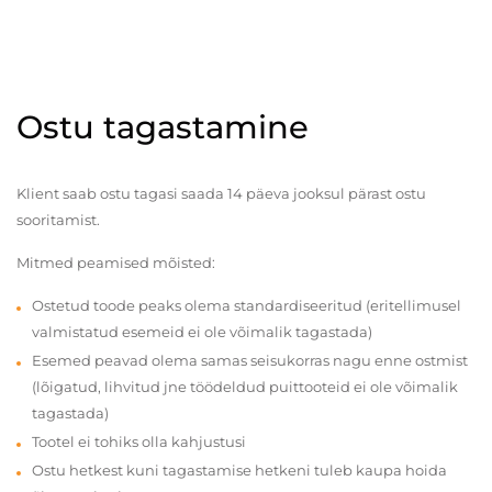
Ostu tagastamine
Klient saab ostu tagasi saada 14 päeva jooksul pärast ostu
sooritamist.
Mitmed peamised mõisted:
Ostetud toode peaks olema standardiseeritud (eritellimusel
valmistatud esemeid ei ole võimalik tagastada)
Esemed peavad olema samas seisukorras nagu enne ostmist
(lõigatud, lihvitud jne töödeldud puittooteid ei ole võimalik
tagastada)
Tootel ei tohiks olla kahjustusi
Ostu hetkest kuni tagastamise hetkeni tuleb kaupa hoida