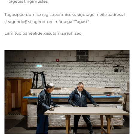
õigetes tingimustes.
Tagasipöördumise registreerimiseks kirjutage meile aadressil
stragendo@stragendo.ee märkega "Tagasi".
Liimitud paneelide kasutamise juhised