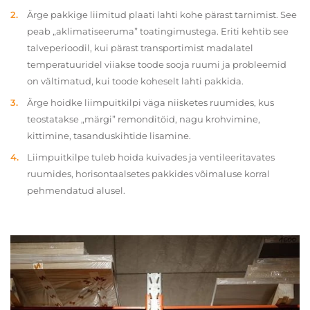
Ärge pakkige liimitud plaati lahti kohe pärast tarnimist. See
peab „aklimatiseeruma” toatingimustega. Eriti kehtib see
talveperioodil, kui pärast transportimist madalatel
temperatuuridel viiakse toode sooja ruumi ja probleemid
on vältimatud, kui toode koheselt lahti pakkida.
Ärge hoidke liimpuitkilpi väga niisketes ruumides, kus
teostatakse „märgi” remonditöid, nagu krohvimine,
kittimine, tasanduskihtide lisamine.
Liimpuitkilpe tuleb hoida kuivades ja ventileeritavates
ruumides, horisontaalsetes pakkides võimaluse korral
pehmendatud alusel.