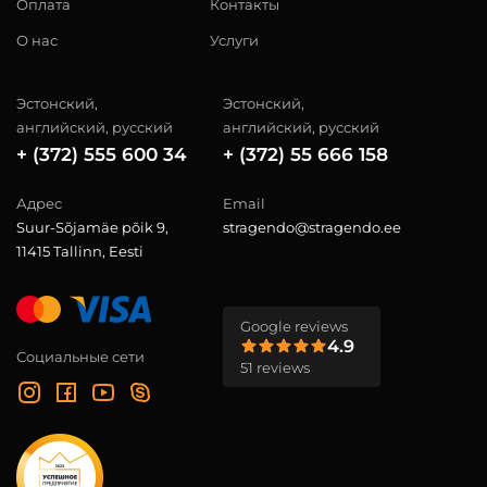
Оплата
Контакты
О нас
Услуги
Эстонский,
Эстонский,
английский, русский
английский, русский
+ (372) 555 600 34
+ (372) 55 666 158
Адрес
Email
Suur-Sõjamäe põik 9,
stragendo@stragendo.ee
11415 Tallinn, Eesti
Google reviews
4.9
Социальные сети
51 reviews