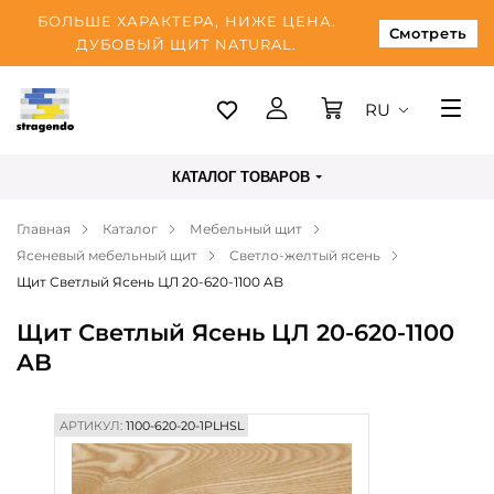
БОЛЬШЕ ХАРАКТЕРА, НИЖЕ ЦЕНА.
Смотреть
ДУБОВЫЙ ЩИТ NATURAL.
RU
Таллинн
КАТАЛОГ ТОВАРОВ
Доставка
Главная
Каталог
Мебельный щит
Оплата
Ясеневый мебельный щит
Светло-желтый ясень
О нас
Щит Светлый Ясень ЦЛ 20-620-1100 AB
Блог
Щит Светлый Ясень ЦЛ 20-620-1100
AB
Контакты
АРТИКУЛ:
1100-620-20-1PLHSL