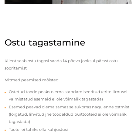
Ostu tagastamine
Klient saab ostu tagasi saada 14 päeva jooksul pärast ostu
sooritamist.
Mitmed peamised mõisted:
Ostetud toode peaks olema standardiseeritud (eritellimusel
valmistatud esemeid ei ole võimalik tagastada)
Esemed peavad olema samas seisukorras nagu enne ostmist
(lõigatud, lihvitud jne töödeldud puittooteid ei ole võimalik
tagastada)
Tootel ei tohiks olla kahjustusi