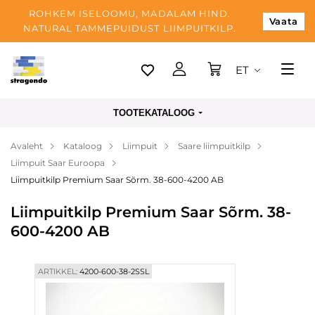
ROHKEM ISELOOMU, MADALAM HIND.
Vaata
NATURAL TAMMEPUIDUST LIIMPUITKILP.
ET
Tallinn
TOOTEKATALOOG
Tarnimine
Avaleht
Kataloog
Liimpuit
Saare liimpuitkilp
Makse
Liimpuit Saar Euroopa
Meist
Liimpuitkilp Premium Saar Sõrm. 38-600-4200 AB
Blogi
Liimpuitkilp Premium Saar Sõrm. 38-
600-4200 AB
Kontaktid
ARTIKKEL:
4200-600-38-2SSL