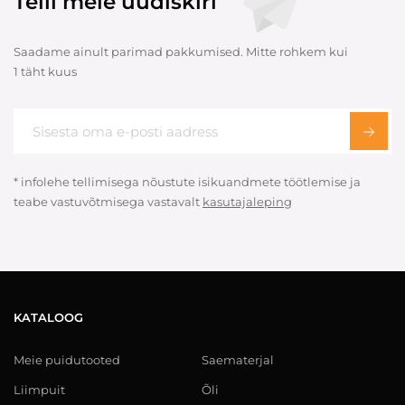
Telli meie uudiskiri
Saadame ainult parimad pakkumised. Mitte rohkem kui
1 täht kuus
* infolehe tellimisega nõustute isikuandmete töötlemise ja
teabe vastuvõtmisega vastavalt
kasutajaleping
KATALOOG
Meie puidutooted
Saematerjal
Liimpuit
Õli