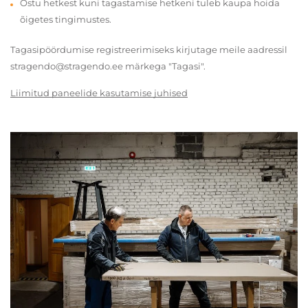
Ostu hetkest kuni tagastamise hetkeni tuleb kaupa hoida
õigetes tingimustes.
Tagasipöördumise registreerimiseks kirjutage meile aadressil
stragendo@stragendo.ee märkega "Tagasi".
Liimitud paneelide kasutamise juhised