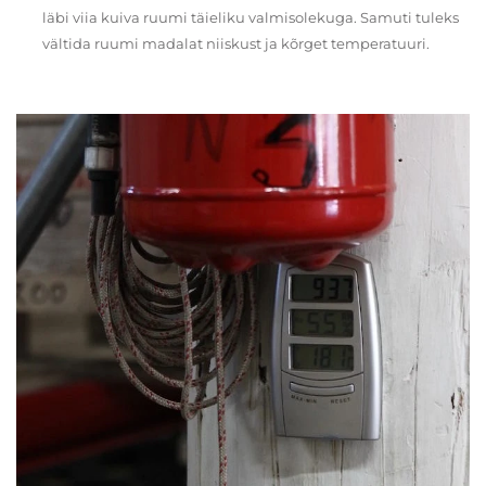
läbi viia kuiva ruumi täieliku valmisolekuga. Samuti tuleks
vältida ruumi madalat niiskust ja kõrget temperatuuri.