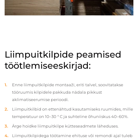
Liimpuitkilpide peamised
töötlemiseeskirjad:
Enne liimpuitkilpide montaaži, eriti talvel, soovitatakse
tööruumis kilpidele pakkuda nädala pikkust
aklimatiseerumise perioodi.
Liimpuitkilbid on ettenähtud kasutamiseks ruumides, mille
temperatuur on 10–30 ° C ja suhteline õhuniiskus 40–60%.
Ärge hoidke liimpuitkilpe kütteseadmete läheduses.
Liimpuitkilpidega töötamine ehituse või remondi ajal tuleb