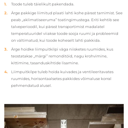
Toode tuleb täielikult pakendada.
Ärge pakkige liimitud plaati lahti kohe pärast tarnimist. See
peab „aklimatiseeruma” toatingimustega. Eriti kehtib see
talveperioodil, kui pärast transportimist madalatel
temperatuuridel viiakse toode sooja ruumi ja probleemid
on vältimatud, kui toode koheselt lahti pakkida.
Ärge hoidke liimpuitkilpi väga niisketes ruumides, kus
teostatakse „märgi” remonditöid, nagu krohvimine,
kittimine, tasanduskihtide lisamine.
Liimpuitkilpe tuleb hoida kuivades ja ventileeritavates
ruumides, horisontaalsetes pakkides võimaluse korral
pehmendatud alusel.