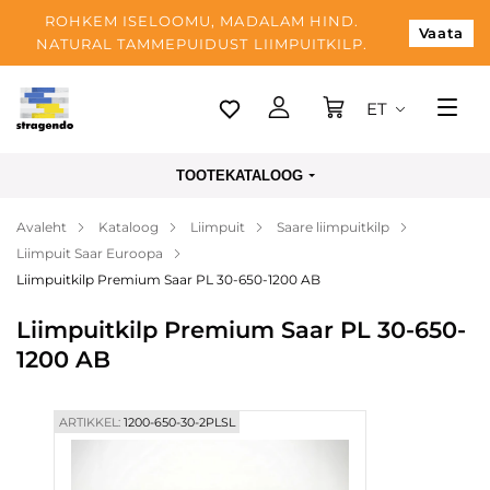
ROHKEM ISELOOMU, MADALAM HIND.
Vaata
NATURAL TAMMEPUIDUST LIIMPUITKILP.
ET
Tallinn
TOOTEKATALOOG
Tarnimine
Avaleht
Kataloog
Liimpuit
Saare liimpuitkilp
Makse
Liimpuit Saar Euroopa
Meist
Liimpuitkilp Premium Saar PL 30-650-1200 AB
Blogi
Liimpuitkilp Premium Saar PL 30-650-
1200 AB
Kontaktid
ARTIKKEL:
1200-650-30-2PLSL