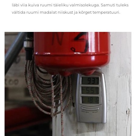
läbi viia kuiva ruumi täieliku valmisolekuga. Samuti tuleks
vältida ruumi madalat niiskust ja kõrget temperatuuri.