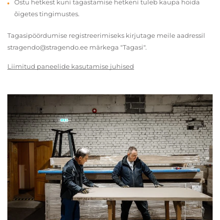
Ostu hetkest kuni tagastamise hetkeni tuleb kaupa hoida
õigetes tingimustes.
Tagasipöördumise registreerimiseks kirjutage meile aadressil
stragendo@stragendo.ee märkega "Tagasi".
Liimitud paneelide kasutamise juhised