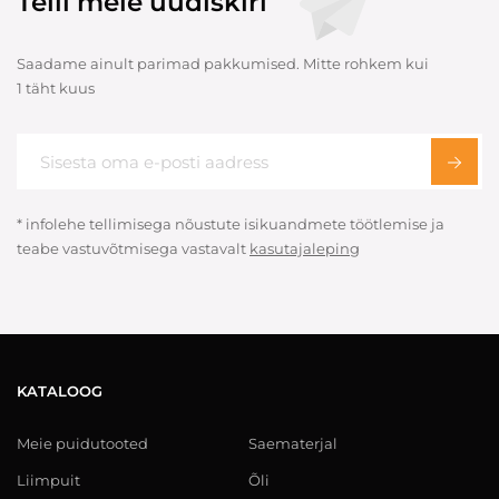
Telli meie uudiskiri
Saadame ainult parimad pakkumised. Mitte rohkem kui
1 täht kuus
* infolehe tellimisega nõustute isikuandmete töötlemise ja
teabe vastuvõtmisega vastavalt
kasutajaleping
KATALOOG
Meie puidutooted
Saematerjal
Liimpuit
Õli