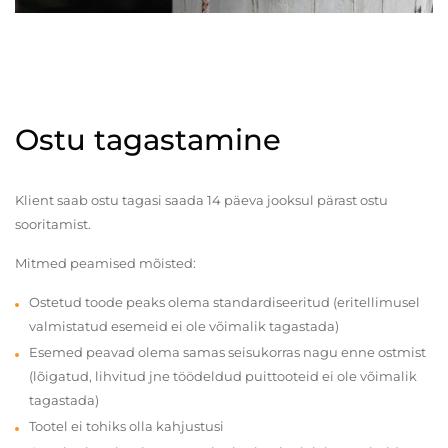
Ostu tagastamine
Klient saab ostu tagasi saada 14 päeva jooksul pärast ostu
sooritamist.
Mitmed peamised mõisted:
Ostetud toode peaks olema standardiseeritud (eritellimusel
valmistatud esemeid ei ole võimalik tagastada)
Esemed peavad olema samas seisukorras nagu enne ostmist
(lõigatud, lihvitud jne töödeldud puittooteid ei ole võimalik
tagastada)
Tootel ei tohiks olla kahjustusi