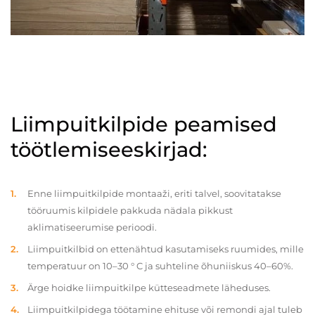
Liimpuitkilpide peamised
töötlemiseeskirjad:
Enne liimpuitkilpide montaaži, eriti talvel, soovitatakse
tööruumis kilpidele pakkuda nädala pikkust
aklimatiseerumise perioodi.
Liimpuitkilbid on ettenähtud kasutamiseks ruumides, mille
temperatuur on 10–30 ° C ja suhteline õhuniiskus 40–60%.
Ärge hoidke liimpuitkilpe kütteseadmete läheduses.
Liimpuitkilpidega töötamine ehituse või remondi ajal tuleb