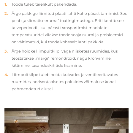
Toode tuleb täielikult pakendada.
Ärge pakkige liimitud plaati lahti kohe pärast tarnimist. See
peab „aklimatiseeruma” toatingimustega. Eriti kehtib see
talveperioodil, kui pärast transportimist madalatel
temperatuuridel viiakse toode sooja ruumi ja probleemid
on vältimatud, kui toode koheselt lahti pakkida.
Ärge hoidke liimpuitkilpi väga niisketes ruumides, kus
teostatakse „märgi” remonditöid, nagu krohvimine,
kittimine, tasanduskihtide lisamine.
Liimpuitkilpe tuleb hoida kuivades ja ventileeritavates
ruumides, horisontaalsetes pakkides võimaluse korral
pehmendatud alusel.