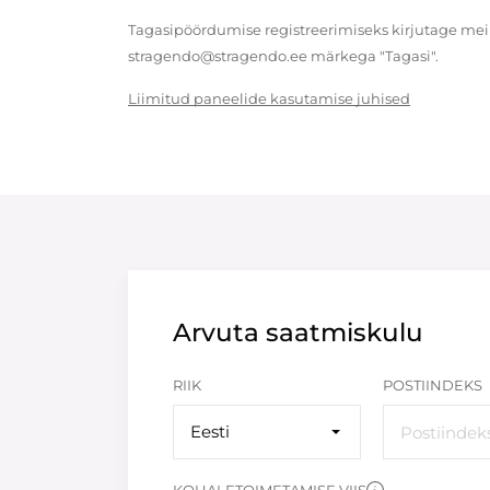
Tagasipöördumise registreerimiseks kirjutage meil
stragendo@stragendo.ee märkega "Tagasi".
Liimitud paneelide kasutamise juhised
Arvuta saatmiskulu
RIIK
POSTIINDEKS
Eesti