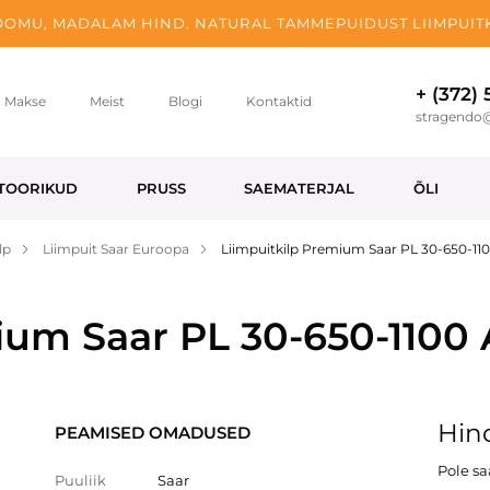
OMU, MADALAM HIND. NATURAL TAMMEPUIDUST LIIMPUITK
+ (372)
Makse
Meist
Blogi
Kontaktid
stragendo
TOORIKUD
PRUSS
SAEMATERJAL
ÕLI
lp
Liimpuit Saar Euroopa
Liimpuitkilp Premium Saar PL 30-650-11
ium Saar PL 30-650-1100
Hind
PEAMISED OMADUSED
Pole s
Puuliik
Saar