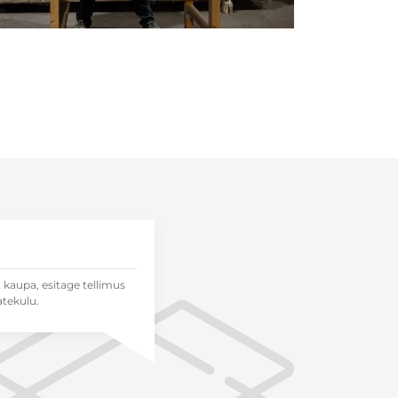
t kaupa, esitage tellimus
atekulu.