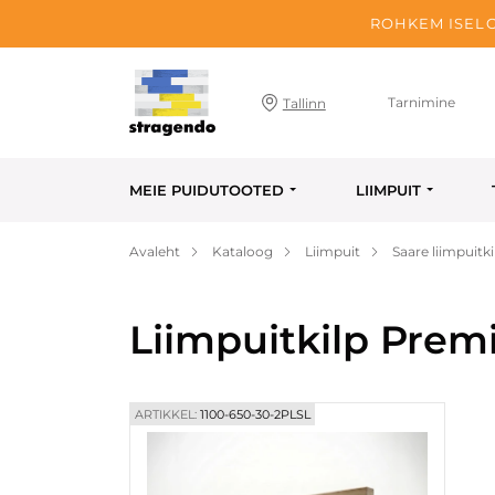
ROHKEM ISELO
Tarnimine
Tallinn
MEIE PUIDUTOOTED
LIIMPUIT
Avaleht
Kataloog
Liimpuit
Saare liimpuitki
Liimpuitkilp Prem
ARTIKKEL:
1100-650-30-2PLSL