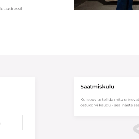
e aadressil
Saatmiskulu
Kui soovite tellida mitu erineva
ostukorvi kaudu - seal näete sa