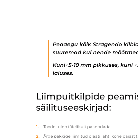
Peaaegu kõik Stragendo kilbi
suuremad kui nende mõõtmed
Kuni+5-10 mm pikkuses, kuni 
laiuses.
Liimpuitkilpide peam
säilituseeskirjad:
Toode tuleb täielikult pakendada.
Ärge pakkige liimitud plaati lahti kohe pärast 