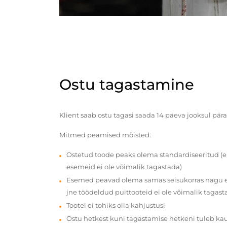
Ostu tagastamine
Klient saab ostu tagasi saada 14 päeva jooksul pära
Mitmed peamised mõisted:
Ostetud toode peaks olema standardiseeritud (e
esemeid ei ole võimalik tagastada)
Esemed peavad olema samas seisukorras nagu en
jne töödeldud puittooteid ei ole võimalik tagast
Tootel ei tohiks olla kahjustusi
Ostu hetkest kuni tagastamise hetkeni tuleb ka