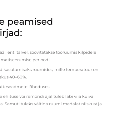
de peamised
rjad:
i, eriti talvel, soovitatakse tööruumis kilpidele
imatiseerumise perioodi.
ud kasutamiseks ruumides, mille temperatuur on
iiskus 40–60%.
kütteseadmete läheduses.
ehituse või remondi ajal tuleb läbi viia kuiva
a. Samuti tuleks vältida ruumi madalat niiskust ja