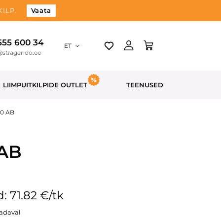
ILP.
Vaata
 555 600 34
ET
@stragendo.ee
LIIMPUITKILPIDE OUTLET
TEENUSED
00 AB
 AB
: 71.82 €/tk
aadaval