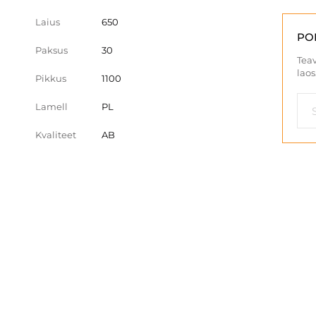
Laius
650
PO
Paksus
30
Teav
laos
Pikkus
1100
Lamell
PL
Kvaliteet
AB