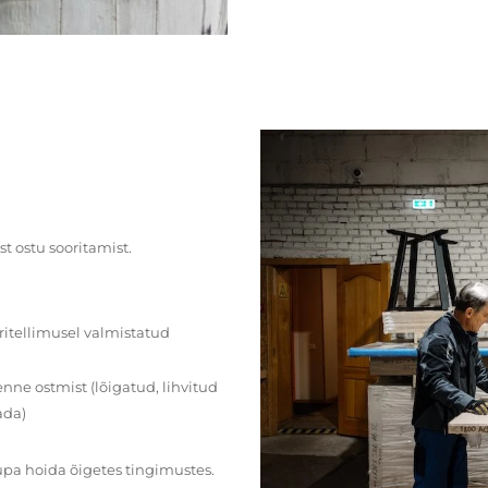
st ostu sooritamist.
ritellimusel valmistatud
ne ostmist (lõigatud, lihvitud
ada)
upa hoida õigetes tingimustes.