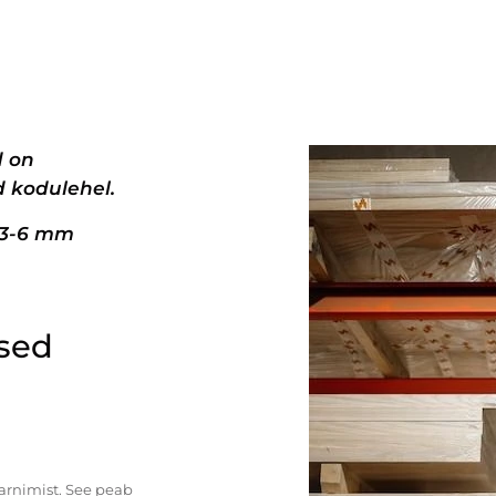
d on
 kodulehel.
+3-6 mm
ised
tarnimist. See peab