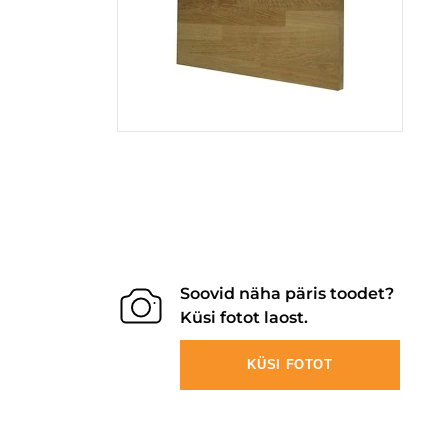
Soovid näha päris toodet?
Küsi fotot laost.
KÜSI FOTOT