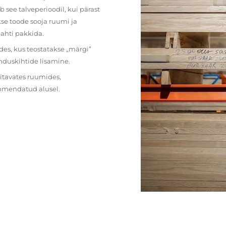
 see talveperioodil, kui pärast
se toode sooja ruumi ja
lahti pakkida.
des, kus teostatakse „märgi”
nduskihtide lisamine.
ritavates ruumides,
ehmendatud alusel.