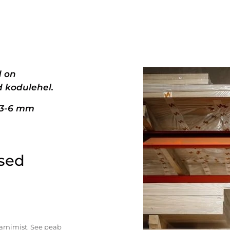
d on
 kodulehel.
+3-6 mm
ised
tarnimist. See peab