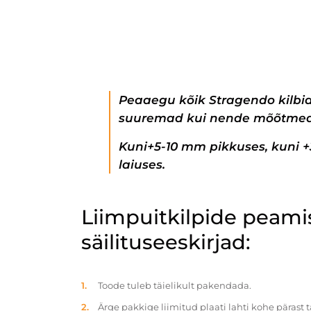
Peaaegu kõik Stragendo kilbi
suuremad kui nende mõõtmed
Kuni+5-10 mm pikkuses, kuni 
laiuses.
Liimpuitkilpide peam
säilituseeskirjad:
Toode tuleb täielikult pakendada.
Ärge pakkige liimitud plaati lahti kohe pärast 