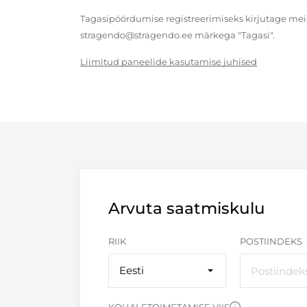
Tagasipöördumise registreerimiseks kirjutage meil
stragendo@stragendo.ee märkega "Tagasi".
Liimitud paneelide kasutamise juhised
Arvuta saatmiskulu
RIIK
POSTIINDEKS
Eesti