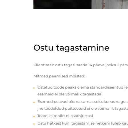
Ostu tagastamine
Klient saab ostu tagasi saada 14 päeva jooksul pära
Mitmed peamised mõisted:
Ostetud toode peaks olema standardiseeritud (e
esemeid ei ole võimalik tagastada)
Esemed peavad olema samas seisukorras nagu en
jne töödeldud puittooteid ei ole võimalik tagast
Tootel ei tohiks olla kahjustusi
Ostu hetkest kuni tagastamise hetkeni tuleb ka