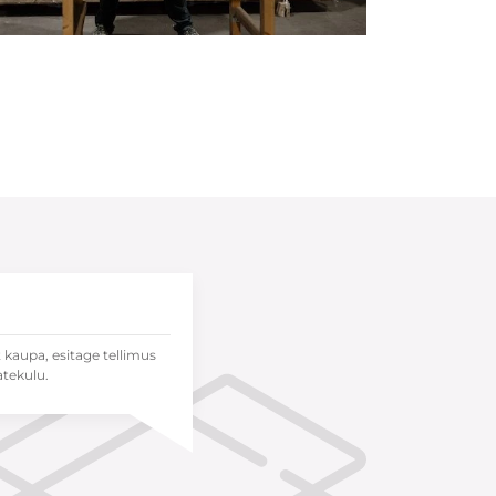
t kaupa, esitage tellimus
atekulu.