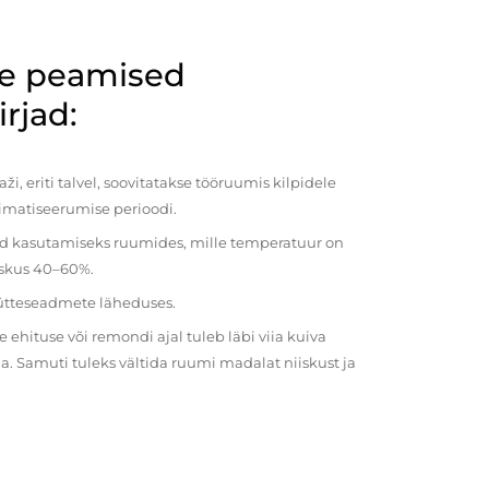
de peamised
rjad:
i, eriti talvel, soovitatakse tööruumis kilpidele
imatiseerumise perioodi.
ud kasutamiseks ruumides, mille temperatuur on
iiskus 40–60%.
kütteseadmete läheduses.
ehituse või remondi ajal tuleb läbi viia kuiva
a. Samuti tuleks vältida ruumi madalat niiskust ja