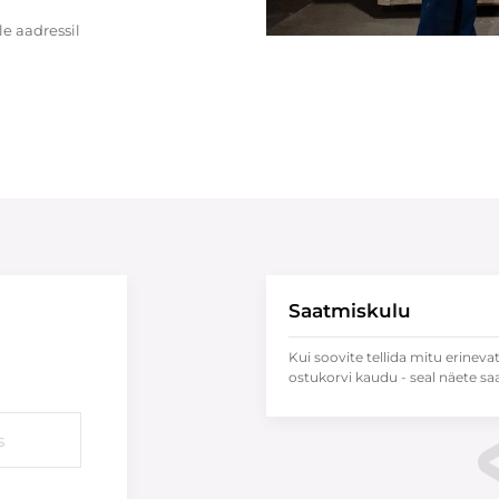
e aadressil
Saatmiskulu
Kui soovite tellida mitu erineva
ostukorvi kaudu - seal näete sa