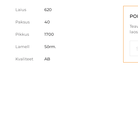
Laius
620
PO
Paksus
40
Teav
laos
Pikkus
1700
Lamell
Sõrm.
Kvaliteet
AB