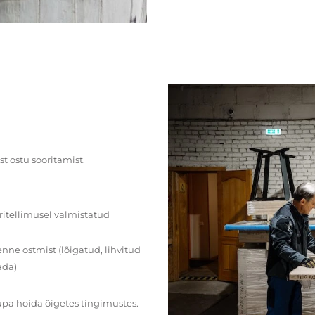
st ostu sooritamist.
ritellimusel valmistatud
ne ostmist (lõigatud, lihvitud
ada)
upa hoida õigetes tingimustes.