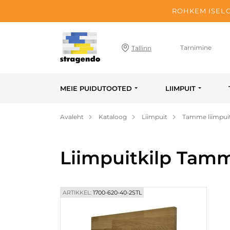
ROHKEM ISELO
Tarnimine
Tallinn
MEIE PUIDUTOOTED
LIIMPUIT
Avaleht
Kataloog
Liimpuit
Tamme liimpuit
Liimpuitkilp Tam
ARTIKKEL:
1700-620-40-2STL