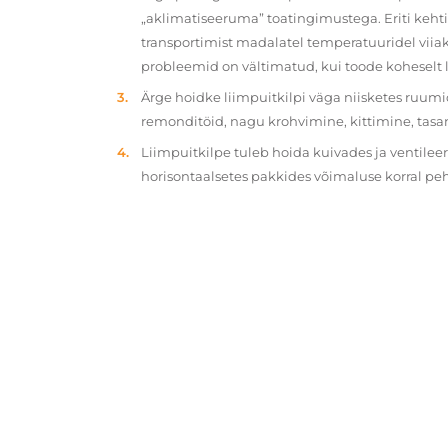
„aklimatiseeruma” toatingimustega. Eriti kehtib
transportimist madalatel temperatuuridel viiak
probleemid on vältimatud, kui toode koheselt 
Ärge hoidke liimpuitkilpi väga niisketes ruumi
remonditöid, nagu krohvimine, kittimine, tasa
Liimpuitkilpe tuleb hoida kuivades ja ventilee
horisontaalsetes pakkides võimaluse korral p