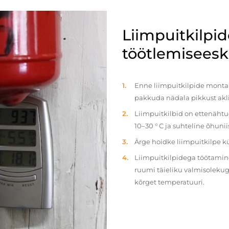
Liimpuitkilpi
töötlemiseeski
Enne liimpuitkilpide montaaž
pakkuda nädala pikkust akl
Liimpuitkilbid on ettenäht
10–30 ° C ja suhteline õhun
Ärge hoidke liimpuitkilpe 
Liimpuitkilpidega töötamine 
ruumi täieliku valmisolekug
kõrget temperatuuri.