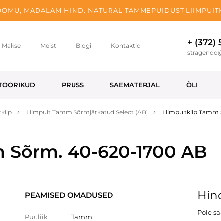
OMU, MADALAM HIND. NATURAL TAMMEPUIDUST LIIMPUITK
+ (372)
Makse
Meist
Blogi
Kontaktid
stragendo
TOORIKUD
PRUSS
SAEMATERJAL
ÕLI
kilp
Liimpuit Tamm Sõrmjätkatud Select (AB)
Liimpuitkilp Tamm
m Sõrm. 40-620-1700 AB
Hind
PEAMISED OMADUSED
Pole s
Puuliik
Tamm