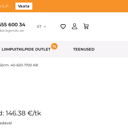
ILP.
Vaata
 555 600 34
ET
@stragendo.ee
LIIMPUITKILPIDE OUTLET
TEENUSED
 Sõrm. 40-620-1700 AB
: 146.38 €/tk
aadaval