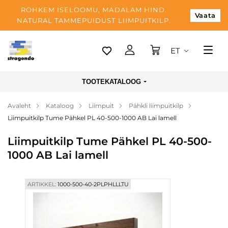
ROHKEM ISELOOMU, MADALAM HIND.
Vaata
NATURAL TAMMEPUIDUST LIIMPUITKILP.
ET
Tallinn
TOOTEKATALOOG
Tarnimine
Avaleht
Kataloog
Liimpuit
Pähkli liimpuitkilp
Makse
Liimpuitkilp Tume Pähkel PL 40-500-1000 AB Lai lamell
Meist
Liimpuitkilp Tume Pähkel PL 40-500-
Blogi
1000 AB Lai lamell
Kontaktid
ARTIKKEL:
1000-500-40-2PLPHLLLTU