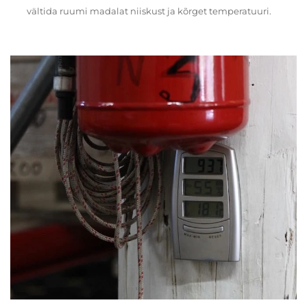
vältida ruumi madalat niiskust ja kõrget temperatuuri.