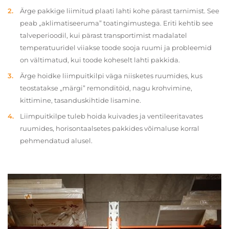
Ärge pakkige liimitud plaati lahti kohe pärast tarnimist. See
peab „aklimatiseeruma” toatingimustega. Eriti kehtib see
talveperioodil, kui pärast transportimist madalatel
temperatuuridel viiakse toode sooja ruumi ja probleemid
on vältimatud, kui toode koheselt lahti pakkida.
Ärge hoidke liimpuitkilpi väga niisketes ruumides, kus
teostatakse „märgi” remonditöid, nagu krohvimine,
kittimine, tasanduskihtide lisamine.
Liimpuitkilpe tuleb hoida kuivades ja ventileeritavates
ruumides, horisontaalsetes pakkides võimaluse korral
pehmendatud alusel.