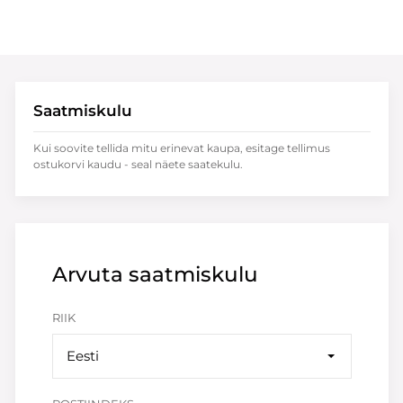
Saatmiskulu
Kui soovite tellida mitu erinevat kaupa, esitage tellimus
ostukorvi kaudu - seal näete saatekulu.
Arvuta saatmiskulu
RIIK
Eesti