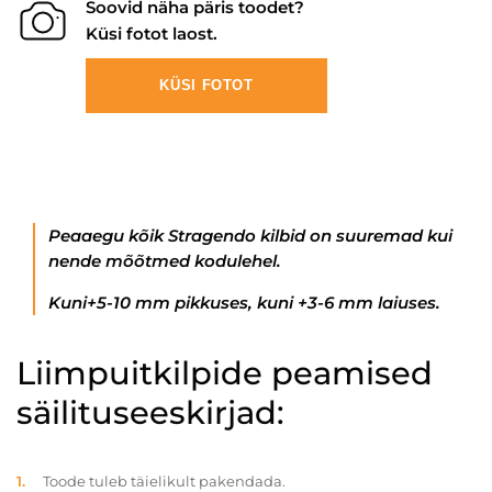
Soovid näha päris toodet?
Küsi fotot laost.
KÜSI FOTOT
Peaaegu kõik Stragendo kilbid on suuremad kui
nende mõõtmed kodulehel.
Kuni+5-10 mm pikkuses, kuni +3-6 mm laiuses.
Liimpuitkilpide peamised
säilituseeskirjad:
Toode tuleb täielikult pakendada.