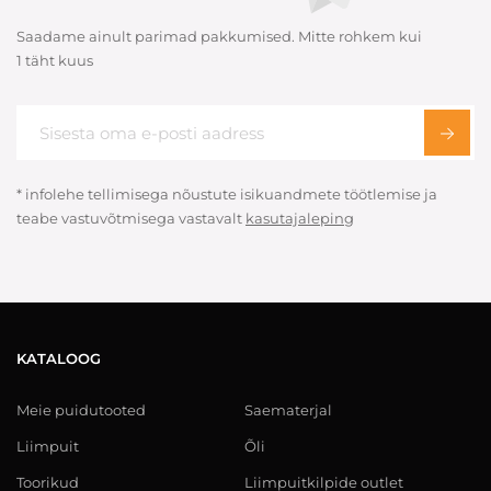
Saadame ainult parimad pakkumised. Mitte rohkem kui
1 täht kuus
* infolehe tellimisega nõustute isikuandmete töötlemise ja
teabe vastuvõtmisega vastavalt
kasutajaleping
KATALOOG
Meie puidutooted
Saematerjal
Liimpuit
Õli
Toorikud
Liimpuitkilpide outlet