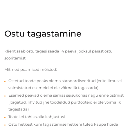
Ostu tagastamine
Klient saab ostu tagasi saada 14 päeva jooksul pärast ostu
sooritamist.
Mitmed peamised mõisted:
Ostetud toode peaks olema standardiseeritud (eritellimusel
valmistatud esemeid ei ole võimalik tagastada)
Esemed peavad olema samas seisukorras nagu enne ostmist
(lõigatud, lihvitud jne töödeldud puittooteid ei ole võimalik
tagastada)
Tootel ei tohiks olla kahjustusi
Ostu hetkest kuni tagastamise hetkeni tuleb kaupa hoida