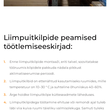
Liimpuitkilpide peamised
töötlemiseeskirjad:
Enne liimpuitkilpide montaaži, eriti talvel, soovitatakse
tööruumis kilpidele pakkuda nädala pikkust
aklimatiseerumise perioodi.
Liimpuitkilbid on ettenähtud kasutamiseks ruumides, mille
temperatuur on 10–30 ° C ja suhteline õhuniiskus 40–60%.
Ärge hoidke liimpuitkilpe kütteseadmete läheduses.
Liimpuitkilpidega töötamine ehituse või remondi ajal tuleb
läbi viia kuiva ruumi täieliku valmisolekuga. Samuti tuleks