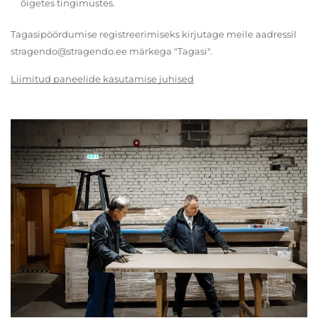
õigetes tingimustes.
Tagasipöördumise registreerimiseks kirjutage meile aadressil
stragendo@stragendo.ee märkega "Tagasi".
Liimitud paneelide kasutamise juhised