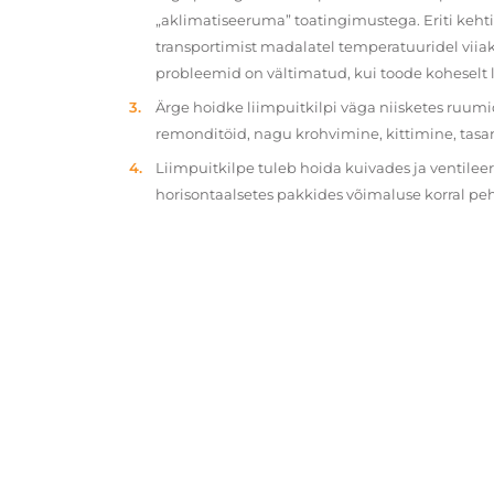
„aklimatiseeruma” toatingimustega. Eriti kehtib
transportimist madalatel temperatuuridel viiak
probleemid on vältimatud, kui toode koheselt 
Ärge hoidke liimpuitkilpi väga niisketes ruumi
remonditöid, nagu krohvimine, kittimine, tasa
Liimpuitkilpe tuleb hoida kuivades ja ventilee
horisontaalsetes pakkides võimaluse korral p