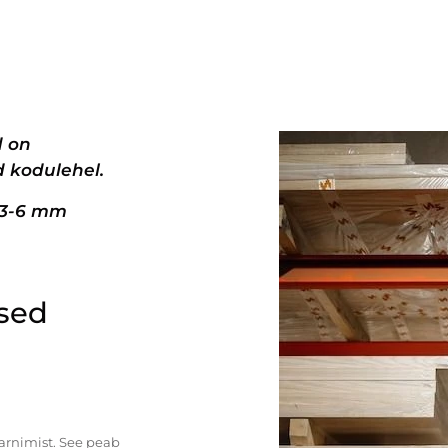
d on
 kodulehel.
+3-6 mm
ised
tarnimist. See peab