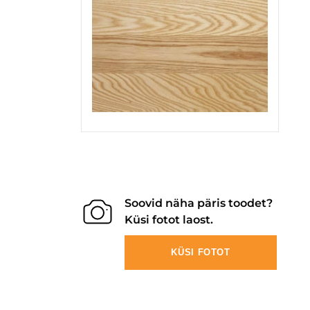
Soovid näha päris toodet?
Küsi fotot laost.
KÜSI FOTOT