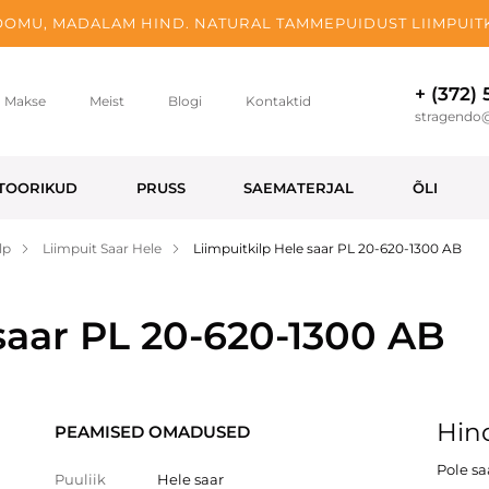
OMU, MADALAM HIND. NATURAL TAMMEPUIDUST LIIMPUITK
+ (372)
Makse
Meist
Blogi
Kontaktid
stragendo
TOORIKUD
PRUSS
SAEMATERJAL
ÕLI
lp
Liimpuit Saar Hele
Liimpuitkilp Hele saar PL 20-620-1300 AB
 saar PL 20-620-1300 AB
Hind
PEAMISED OMADUSED
Pole s
Puuliik
Hele saar