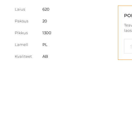
Laius
620
PO
Paksus
20
Teav
laos
Pikkus
1300
Lamell
PL
Kvaliteet
AB