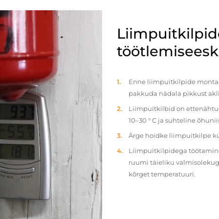
Liimpuitkilpi
töötlemiseeski
Enne liimpuitkilpide montaaž
pakkuda nädala pikkust akl
Liimpuitkilbid on ettenäht
10–30 ° C ja suhteline õhun
Ärge hoidke liimpuitkilpe 
Liimpuitkilpidega töötamine 
ruumi täieliku valmisolekug
kõrget temperatuuri.