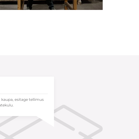
t kaupa, esitage tellimus
atekulu.