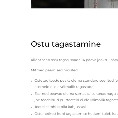
Ostu tagastamine
Klient saab ostu tagasi saada 14 päeva jooksul pära
Mitmed peamised mõisted:
Ostetud toode peaks olema standardiseeritud (e
esemeid ei ole võimalik tagastada)
Esemed peavad olema samas seisukorras nagu en
jne töödeldud puittooteid ei ole võimalik tagast
Tootel ei tohiks olla kahjustusi
Ostu hetkest kuni tagastamise hetkeni tuleb ka