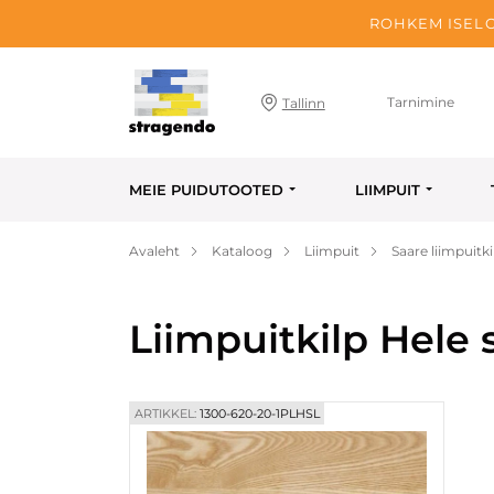
ROHKEM ISELO
Tarnimine
Tallinn
MEIE PUIDUTOOTED
LIIMPUIT
Avaleht
Kataloog
Liimpuit
Saare liimpuitki
Liimpuitkilp Hele
ARTIKKEL:
1300-620-20-1PLHSL