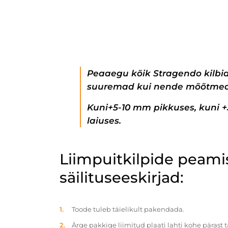
Peaaegu kõik Stragendo kilbi
suuremad kui nende mõõtmed
Kuni+5-10 mm pikkuses, kuni 
laiuses.
Liimpuitkilpide peam
säilituseeskirjad:
Toode tuleb täielikult pakendada.
Ärge pakkige liimitud plaati lahti kohe pärast 