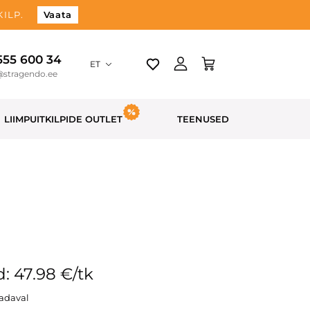
ILP.
Vaata
 555 600 34
ET
@stragendo.ee
LIIMPUITKILPIDE OUTLET
TEENUSED
: 47.98 €/tk
aadaval