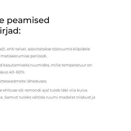
de peamised
rjad:
i, eriti talvel, soovitatakse tööruumis kilpidele
imatiseerumise perioodi.
ud kasutamiseks ruumides, mille temperatuur on
iiskus 40–60%.
kütteseadmete läheduses.
ehituse või remondi ajal tuleb läbi viia kuiva
a. Samuti tuleks vältida ruumi madalat niiskust ja