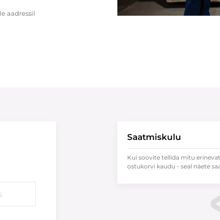
e aadressil
Saatmiskulu
Kui soovite tellida mitu erineva
ostukorvi kaudu - seal näete sa