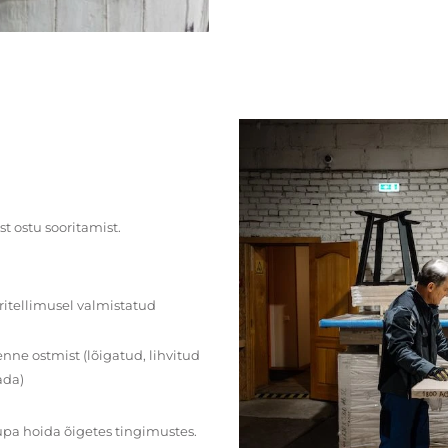
st ostu sooritamist.
ritellimusel valmistatud
ne ostmist (lõigatud, lihvitud
ada)
upa hoida õigetes tingimustes.