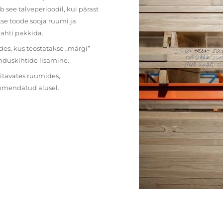
 see talveperioodil, kui pärast
se toode sooja ruumi ja
lahti pakkida.
des, kus teostatakse „märgi”
nduskihtide lisamine.
ritavates ruumides,
ehmendatud alusel.