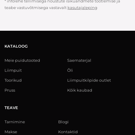
* infolehe tellimisega nõustute isikuandmete töötlemise ja
teabe vastuvõtmisega vastavalt
kasutajaleping
KATALOOG
Meie puidutooted
Saematerjal
Liimpuit
Õli
Toorikud
Liimpuitkilpide outlet
Pruss
Kõik kaubad
TEAVE
Tarnimine
Blogi
Makse
Kontaktid