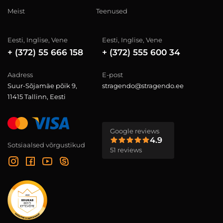
Meist
Teenused
Eesti, Inglise, Vene
Eesti, Inglise, Vene
+ (372) 55 666 158
+ (372) 555 600 34
Aadress
E-post
Suur-Sõjamäe põik 9,
stragendo@stragendo.ee
11415 Tallinn, Eesti
Google reviews
4.9
Sotsiaalsed võrgustikud
51 reviews