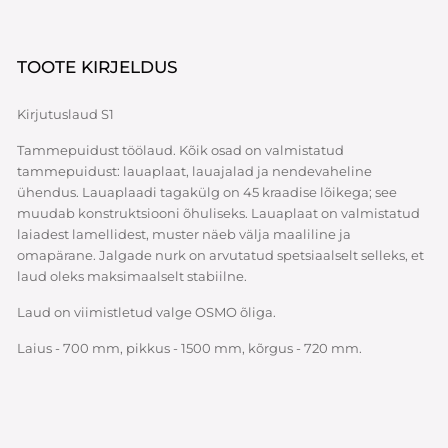
TOOTE KIRJELDUS
Kirjutuslaud S1
Tammepuidust töölaud. Kõik osad on valmistatud
tammepuidust: lauaplaat, lauajalad ja nendevaheline
ühendus. Lauaplaadi tagakülg on 45 kraadise lõikega; see
muudab konstruktsiooni õhuliseks. Lauaplaat on valmistatud
laiadest lamellidest, muster näeb välja maaliline ja
omapärane. Jalgade nurk on arvutatud spetsiaalselt selleks, et
laud oleks maksimaalselt stabiilne.
Laud on viimistletud valge OSMO õliga.
Laius - 700 mm, pikkus - 1500 mm, kõrgus - 720 mm.