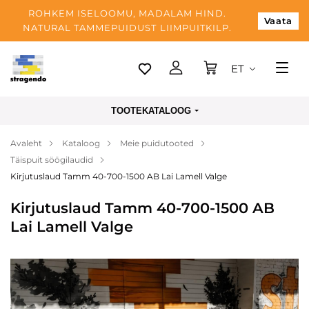
ROHKEM ISELOOMU, MADALAM HIND.
Vaata
NATURAL TAMMEPUIDUST LIIMPUITKILP.
ET
Tallinn
TOOTEKATALOOG
Tarnimine
Avaleht
Kataloog
Meie puidutooted
Makse
Täispuit söögilaudid
Meist
Kirjutuslaud Tamm 40-700-1500 AB Lai Lamell Valge
Blogi
Kirjutuslaud Tamm 40-700-1500 AB
Lai Lamell Valge
Kontaktid