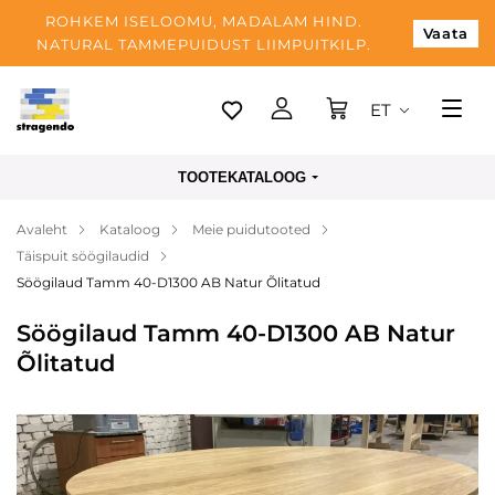
ROHKEM ISELOOMU, MADALAM HIND.
Vaata
NATURAL TAMMEPUIDUST LIIMPUITKILP.
ET
Tallinn
TOOTEKATALOOG
Tarnimine
Avaleht
Kataloog
Meie puidutooted
Makse
Täispuit söögilaudid
Meist
Söögilaud Tamm 40-D1300 AB Natur Õlitatud
Blogi
Söögilaud Tamm 40-D1300 AB Natur
Õlitatud
Kontaktid