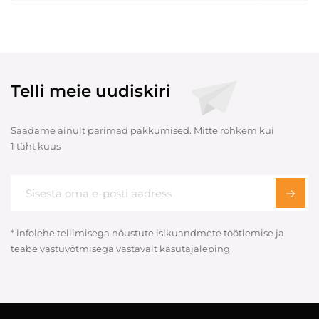
Telli meie uudiskiri
Saadame ainult parimad pakkumised. Mitte rohkem kui
1 täht kuus
* infolehe tellimisega nõustute isikuandmete töötlemise ja
teabe vastuvõtmisega vastavalt
kasutajaleping