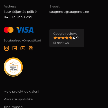
Aadress
E-post
Suur-Sõjamäe põik 9,
stragendo@stragendo.ee
11415 Tallinn, Eesti
Google reviews
4.9
Sotsiaalsed võrgustikud
51 reviews
Meie projektide galerii
Privaatsuspoliitika
Tingimused