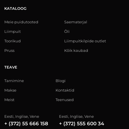
KATALOOG
Meie puidutooted
Saematerjal
Liimpuit
Õli
Toorikud
Liimpuitkilpide outlet
Pruss
Kõik kaubad
TEAVE
Tarnimine
Blogi
Makse
Kontaktid
Meist
Teenused
Eesti, Inglise, Vene
Eesti, Inglise, Vene
+ (372) 55 666 158
+ (372) 555 600 34