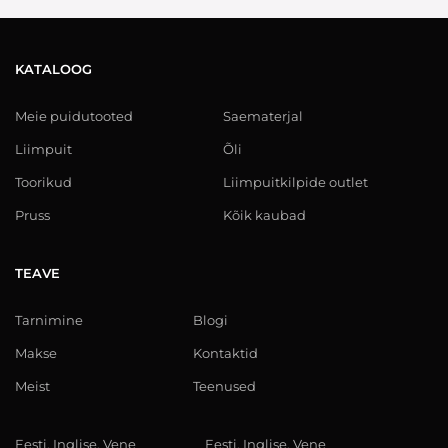
KATALOOG
Meie puidutooted
Saematerjal
Liimpuit
Õli
Toorikud
Liimpuitkilpide outlet
Pruss
Kõik kaubad
TEAVE
Tarnimine
Blogi
Makse
Kontaktid
Meist
Teenused
Eesti, Inglise, Vene
Eesti, Inglise, Vene