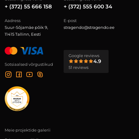
+ (372) 55 666 158
+ (372) 555 600 34
Aadress
E-post
Suur-Sõjamäe põik 9,
stragendo@stragendo.ee
11415 Tallinn, Eesti
Google reviews
4.9
Sotsiaalsed võrgustikud
51 reviews
Meie projektide galerii