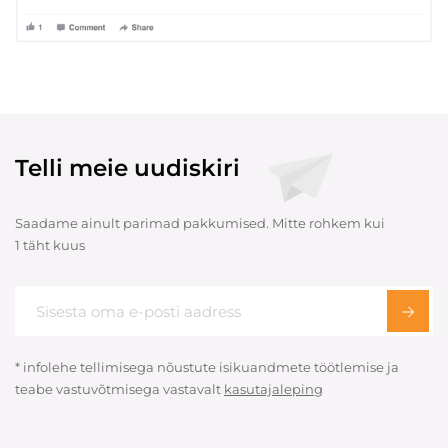
Telli meie uudiskiri
Saadame ainult parimad pakkumised. Mitte rohkem kui
1 täht kuus
* infolehe tellimisega nõustute isikuandmete töötlemise ja
teabe vastuvõtmisega vastavalt
kasutajaleping