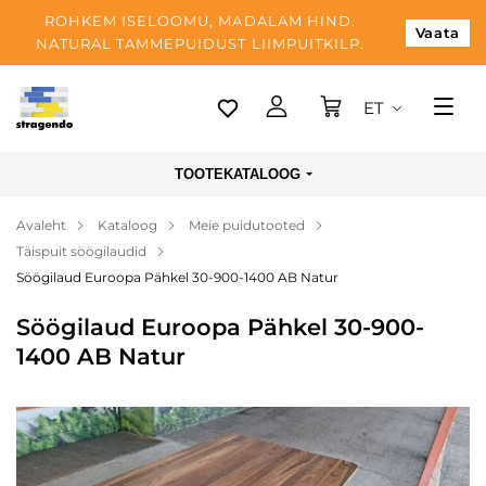
ROHKEM ISELOOMU, MADALAM HIND.
Vaata
NATURAL TAMMEPUIDUST LIIMPUITKILP.
ET
Tallinn
TOOTEKATALOOG
Tarnimine
Avaleht
Kataloog
Meie puidutooted
Makse
Täispuit söögilaudid
Meist
Söögilaud Euroopa Pähkel 30-900-1400 AB Natur
Blogi
Söögilaud Euroopa Pähkel 30-900-
1400 AB Natur
Kontaktid