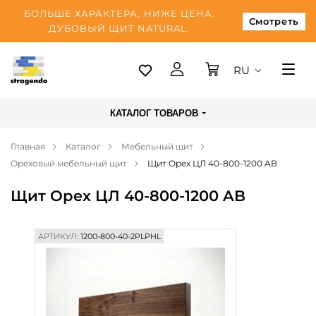
БОЛЬШЕ ХАРАКТЕРА, НИЖЕ ЦЕНА.
Смотреть
ДУБОВЫЙ ЩИТ NATURAL.
RU
Таллинн
КАТАЛОГ ТОВАРОВ
Доставка
Главная
Каталог
Мебельный щит
Оплата
Ореховый мебельный щит
Щит Орех ЦЛ 40-800-1200 AB
О нас
Щит Орех ЦЛ 40-800-1200 AB
Блог
Контакты
АРТИКУЛ:
1200-800-40-2PLPHL