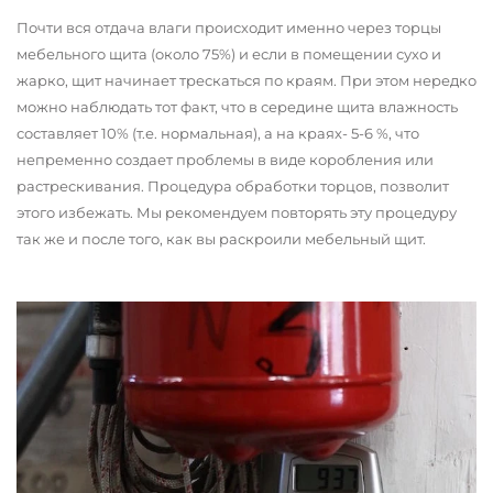
Почти вся отдача влаги происходит именно через торцы
мебельного щита (около 75%) и если в помещении сухо и
жарко, щит начинает трескаться по краям. При этом нередко
можно наблюдать тот факт, что в середине щита влажность
составляет 10% (т.е. нормальная), а на краях- 5-6 %, что
непременно создает проблемы в виде коробления или
растрескивания. Процедура обработки торцов, позволит
этого избежать. Мы рекомендуем повторять эту процедуру
так же и после того, как вы раскроили мебельный щит.