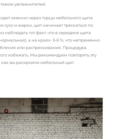
нтажом увлажнителей.
сходит именно через торцы мебельного щита
и сухо и жарко, щит начинает трескаться по
о наблюдать тот факт, что в середине щита
 нормальная), а на краях- 5-6 %, что непременно
обления или растрескивания. Процедура
того избежать. Мы рекомендуем повторять эту
о, как вы раскроили мебельный щит.