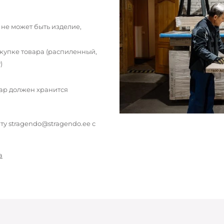
 не может быть изделие,
окупке товара (распиленный,
)
вар должен хранится
у stragendo@stragendo.ee с
а