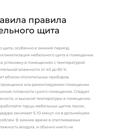
авила правила
ельного щита
 щита, особенно в зимний период,
кклиматизация мебельного щита в помещении.
а установку в помещениях с температурой
сительной влажности от 40 до 60 %.
ит вблизи отопительных приборов.
 строящемся или ремонтируемом помещении
олной готовности сухого помещения. Следует
жности, и высокой температуры в помещении.
бработайте торцы мебельных щитов лаком,
цедура занимает 5-10 минут, но в дальнейшем
проблем. В зимнее время в отапливаемых
ажность воздуха, и обычно никто не