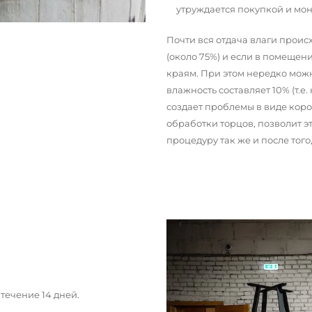
утруждается покупкой и мо
Почти вся отдача влаги прои
(около 75%) и если в помещени
краям. При этом нередко можн
влажность составляет 10% (т.е.
создает проблемы в виде кор
обработки торцов, позволит э
процедуру так же и после тог
течение 14 дней.