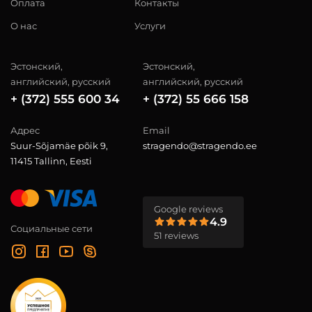
Оплата
Контакты
О нас
Услуги
Эстонский,
Эстонский,
английский, русский
английский, русский
+ (372) 555 600 34
+ (372) 55 666 158
Адрес
Email
Suur-Sõjamäe põik 9,
stragendo@stragendo.ee
11415 Tallinn, Eesti
Google reviews
4.9
Социальные сети
51 reviews