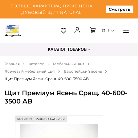
БОЛЬШЕ ХАРАКТЕРА, НИЖЕ ЦЕНА.
Смотреть
ДУБОВЫЙ ЩИТ NATURAL.
RU
Таллинн
КАТАЛОГ ТОВАРОВ
Доставка
Главная
Каталог
Мебельный щит
Оплата
Ясеневый мебельный щит
Европейский ясень
О нас
Щит Премиум Ясень Сращ. 40-600-3500 AB
Блог
Щит Премиум Ясень Сращ. 40-600-
3500 AB
Контакты
АРТИКУЛ:
3500-600-40-2SSL