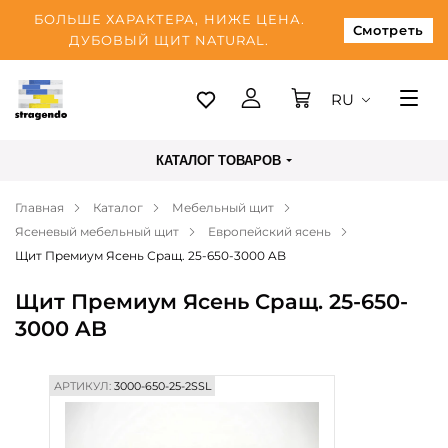
БОЛЬШЕ ХАРАКТЕРА, НИЖЕ ЦЕНА.
Смотреть
ДУБОВЫЙ ЩИТ NATURAL.
RU
Таллинн
КАТАЛОГ ТОВАРОВ
Доставка
Главная
Каталог
Мебельный щит
Оплата
Ясеневый мебельный щит
Европейский ясень
О нас
Щит Премиум Ясень Сращ. 25-650-3000 AB
Блог
Щит Премиум Ясень Сращ. 25-650-
3000 AB
Контакты
АРТИКУЛ:
3000-650-25-2SSL