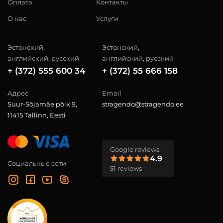
Оплата
Контакты
О нас
Услуги
Эстонский,
Эстонский,
английский, русский
английский, русский
+ (372) 555 600 34
+ (372) 55 666 158
Адрес
Email
Suur-Sõjamäe põik 9,
stragendo@stragendo.ee
11415 Tallinn, Eesti
Google reviews
4.9
Социальные сети
51 reviews