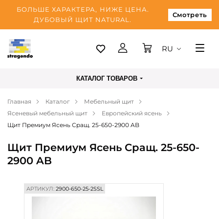
БОЛЬШЕ ХАРАКТЕРА, НИЖЕ ЦЕНА.
Смотреть
ДУБОВЫЙ ЩИТ NATURAL.
RU
Таллинн
КАТАЛОГ ТОВАРОВ
Доставка
Главная
Каталог
Мебельный щит
Оплата
Ясеневый мебельный щит
Европейский ясень
О нас
Щит Премиум Ясень Сращ. 25-650-2900 AB
Блог
Щит Премиум Ясень Сращ. 25-650-
2900 AB
Контакты
АРТИКУЛ:
2900-650-25-2SSL