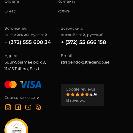
Оплата
Контакты
О нас
Услуги
Эстонский,
Эстонский,
английский, русский
английский, русский
+ (372) 555 600 34
+ (372) 55 666 158
Адрес
Email
Suur-Sõjamäe põik 9,
stragendo@stragendo.ee
11415 Tallinn, Eesti
Google reviews
4.9
Социальные сети
51 reviews